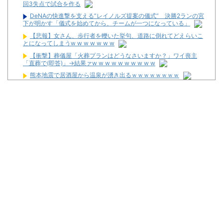
回3失点で試合を作る
DeNAの快進撃を支える”レイノルズ提案の儀式” 決勝2ランの宮
下が明かす「儀式を始めてから、チームが一つになっている」
【悲報】女さん、歩行者を轢いた挙句、道路に倒れてどえらいこ
とになってしまうw w w w w w w
【衝撃】葬儀屋「火葬プランはどうなさいますか？」ワイ喪主
「直葬で(即答)」→結果ァw w w w w w w w w w
熊本地震で居酒屋から温泉が湧き出るｗｗｗｗｗｗｗｗ
【画像】このLINEでなんで女が怒ってるのか分かんない奴はモテ
ない奴確定らしい←お前らは勿論わかるよな？？？？？？？
なんで国ってパチンコ屋取り締まらないの？
パチンコ完全に引退する方法
パチンカス「エアコン節約で涼しいパチ屋いく」←これ
初めてパチンコ行くんだけどなんか気をつけることある？
4ヶ月半パチンコやめてるんだけど昨日から体がダルくてパチン
コ打ちたい