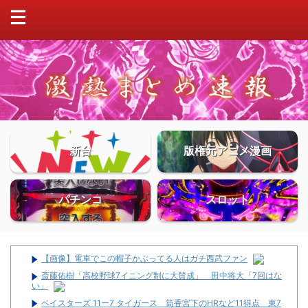
新台
版権元アニメ漫画
パチンコ
スロット
【画像】電車でこの帽子かぶってる人はガチ西武ファン
斎藤佑樹「高校野球7イニング制に大賛成」 田中将大「7回はな
い」
ベイスターズ 11ー7 タイガース 筒香宮下のHRなど11得点 東7