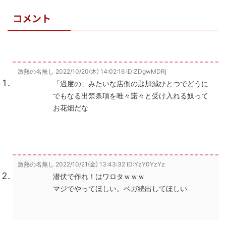
コメント
激熱の名無し
2022/10/20(木) 14:02:16
ID:ZDgwMDRj
「過度の」みたいな店側の匙加減ひとつでどうに
でもなる出禁条項を唯々諾々と受け入れる奴って
お花畑だな
激熱の名無し
2022/10/21(金) 13:43:32
ID:YzY0YzYz
潜伏で作れ！はワロタｗｗｗ
マジでやってほしい。ベガ続出してほしい