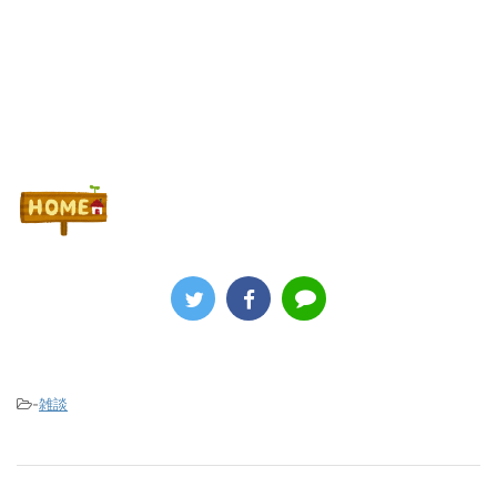
Powered by livedoor 相互RSS
-
雑談