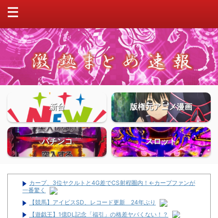
新台
版権元アニメ漫画
パチンコ
スロット
カープ、3位ヤクルトと4G差でCS射程圏内！←カープファンが
一番驚く
【競馬】アイビスSD、レコード更新 24年ぶり
【遊戯王】1億DL記念「福引」の格差ヤバくない！？