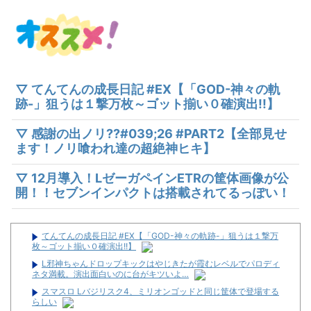
▽ てんてんの成長日記 #EX【「GOD-神々の軌
跡-」狙うは１撃万枚～ゴット揃い０確演出!!】
▽ 感謝の出ノリ??#039;26 #PART2【全部見せ
ます！ノリ喰われ達の超絶神ヒキ】
▽ 12月導入！LゼーガペインETRの筐体画像が公
開！！セブンインパクトは搭載されてるっぽい！
てんてんの成長日記 #EX【「GOD-神々の軌跡-」狙うは１撃万
枚～ゴット揃い０確演出!!】
L邪神ちゃんドロップキックはやじきたが霞むレベルでパロディ
ネタ満載。演出面白いのに台がキツいよ…
スマスロ Lバジリスク4、ミリオンゴッドと同じ筐体で登場する
らしい