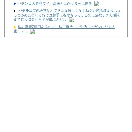
パチンコ大勝利ワイ、高級とんかつ食べに来る
パチ●コ屋の経営なんてそんな難しくなくね？近隣店舗よりちょ
っと多めに出しておけば勝手に客が寄ってくるのに強欲すぎて極限
まで搾り取るから客が飛ぶんだよ
株の資産7億円あるのに「株主優待」で生活してガンになる人
生・・・
5号機の時って、面白いA+ART機がたくさんあって楽しかったよ
なｗｗｗ
日本、高市円安ホクホクなのに上半期の輸出額が「台湾と韓国」
に抜かれるｗｗｗｗｗ
LモンキーターンRED「王道から挑戦へ！モードアップ！最速達
成！ジャックイン！７揃い！」←まったくの別物っぽいけど流行る
んか！？
フリーになった高杉騎手、今週も騎乗馬ゼロ
【動画】「店内に浸水してきてもお構いなし」東海地方のスロカ
スさん、覚悟が違う…
パチンコ大勝利ワイ、高級とんかつ食べに来る