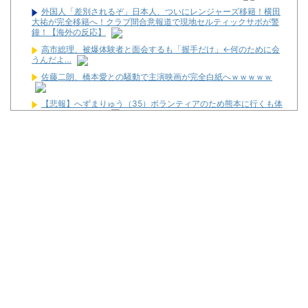
外国人「差別されるぞ」日本人、ついにレンジャーズ移籍！横田
大祐が完全移籍へ！クラブ間合意報道で現地セルティックサポが警
鐘！【海外の反応】
高市総理、被爆体験者と面会するも「握手だけ」←何のために会
うんだよ…
佐藤二朗、橋本愛との騒動で主演映画が完全白紙へｗｗｗｗｗ
【悲報】へずまりゅう（35）ボランティアのため熊本に行くも体
調不良で病院に行く
スマホゲー業界、終わりの始まり…倒産件数が過去最多ペース
「数億円かけても爆ﾀﾋ」
パチンコ大勝利ワイ、高級とんかつ食べに来る
パチ屋無くせば犯罪減るのにね
初めて打ったスロットなに？
ワイ生活保護、2スロを打つ金すら無くて咽び泣く
隣で万枚出してるやつが作業感が凄いのか面倒くさそうに打って
た