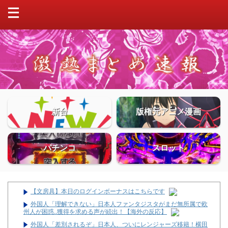
新台
版権元アニメ漫画
パチンコ
スロット
【文房具】本日のログインボーナスはこちらです
外国人「理解できない」日本人ファンタジスタがまだ無所属で欧
州人が困惑..獲得を求める声が続出！【海外の反応】
外国人「差別されるぞ」日本人、ついにレンジャーズ移籍！横田