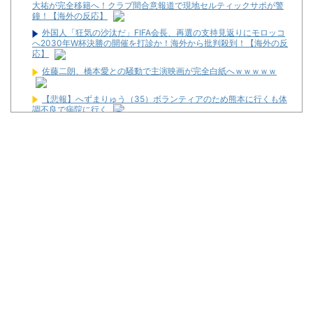
大祐が完全移籍へ！クラブ間合意報道で現地セルティックサポが警
鐘！【海外の反応】
外国人「狂気の沙汰だ」FIFA会長、再選の支持見返りにモロッコ
へ2030年W杯決勝の開催を打診か！海外から批判殺到！【海外の反
応】
佐藤二朗、橋本愛との騒動で主演映画が完全白紙へｗｗｗｗｗ
【悲報】へずまりゅう（35）ボランティアのため熊本に行くも体
調不良で病院に行く
ひろゆき「出馬する気ないから話さなかった」妻「それでも不誠
実だろ」→離婚協議へｗｗｗｗｗ
【悲報】女さん、歩行者を轢いた挙句、道路に倒れてどえらいこ
とになってしまうw w w w w w w
全財産1万でパチンコ打つなら何がいい
パチ屋←ぶっちゃけここって休憩所として最適過ぎね？？？？？
ｗｗｗｗｗｗｗｗｗｗｗｗｗｗｗｗ
パチンコ大勝利ワイ、高級とんかつ食べに来る
パチ屋無くせば犯罪減るのにね
初めて打ったスロットなに？