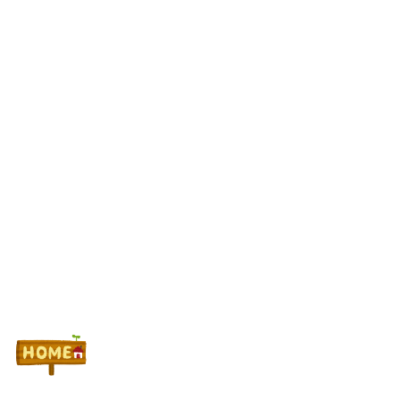
僕ハイエース乗り、パチンコ屋の駐車場にいるけど隣に停めたら
おっさんがぶち切れてきた…
番バカ #351【いざ！番長/将軍SP】
全財産1万でパチンコ打つなら何がいい
Powered by livedoor 相互RSS