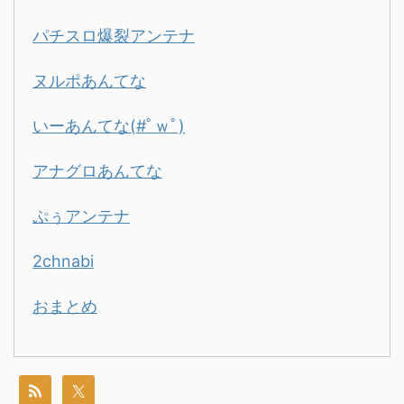
パチスロ爆裂アンテナ
ヌルポあんてな
いーあんてな(#ﾟｗﾟ)
アナグロあんてな
ぷぅアンテナ
2chnabi
おまとめ