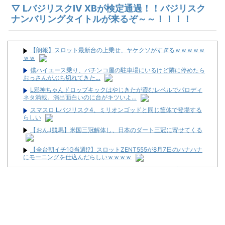
▽ LバジリスクⅣ XBが検定通過！！バジリスク
ナンバリングタイトルが来るぞ～～！！！！
【朗報】スロット最新台の上乗せ、ヤケクソがすぎるｗｗｗｗｗ
ｗｗ
僕ハイエース乗り、パチンコ屋の駐車場にいるけど隣に停めたら
おっさんがぶち切れてきた…
L邪神ちゃんドロップキックはやじきたが霞むレベルでパロディ
ネタ満載。演出面白いのに台がキツいよ…
スマスロ Lバジリスク4、ミリオンゴッドと同じ筐体で登場する
らしい
【おんJ競馬】米国三冠解体し、日本のダート三冠に寄せてくる
【全台朝イチ1G当選!?】スロットZENT555が8月7日のハナハナ
にモーニングを仕込んだらしいｗｗｗｗ
LモンキーターンRED「王道から挑戦へ！モードアップ！最速達
成！ジャックイン！７揃い！」←まったくの別物っぽいけど流行る
んか！？
【朗報】サンセイのオンラインショップが再オープン 「新
7500Tシャツ」「BOX of GARO」「Wall of GARO」が追加されて
るぞ
れなまるの八方美台 #14【L東リベ】