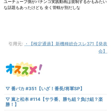
ユーチューブ側がパチンコ実践動画は規制するかもみたい
な話題もあったけども 全く管轄が別だしな
引用元:
・【検定通過】新機種総合スレ371【発表
会】
▽ 番バカ #351【いざ！番長/将軍SP】
▽ 嵐と松本 #114【サラ番、勝ち組？負け組？楽
勝！】