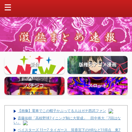
新台
版権元アニメ漫画
パチンコ
スロット
【画像】電車でこの帽子かぶってる人はガチ西武ファン
斎藤佑樹「高校野球7イニング制に大賛成」 田中将大「7回はな
い」
ベイスターズ 11ー7 タイガース 筒香宮下のHRなど11得点 東7