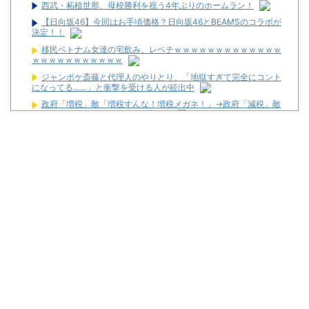
西武・柘植世那、母校勝利を祝う4年ぶりのホームラン！
【日向坂46】今回はお手頃価格？日向坂46とBEAMSのコラボが
決定！！
移民ベトナム女達の宅飲み、レベチｗｗｗｗｗｗｗｗｗｗｗｗｗ
ｗｗｗｗｗｗｗｗｗｗｗ
ジャンポケ斎藤と代理人のやりとり、「地獄すぎて完全にコント
になってる……」と衝撃を受ける人が続出中
政府「増税」敵「増税すんな！増税メガネ！」→政府「減税」敵
「減税すんな！社会保障どうなる！」
【衝撃】若い女の子からする「甘い匂い」の正体、まさか分から
ないDTなんておらんよな？よな？w w w w w w w w w w w
【新台】サンセイ「L牙狼 闇を照らす者」スペック詳細！ATは平
均740枚が82.6％ループ！
【新台】山佐「LゼーガペインETR」発売告知画像が公開！
【噂】ユニバ「Lバジリスク4」導入は12月以降！？
【噂】オーイズミ「Lアカマター」近々にも動きあり！？
【新台】三洋「L邪神ちゃんドロップキック」5ch実戦感想＆評価
まとめ！「吸い込み爆速で出玉伸びないSAO2」「AT当てても50G
以内に1/200か1/500引かないと話にならない」等