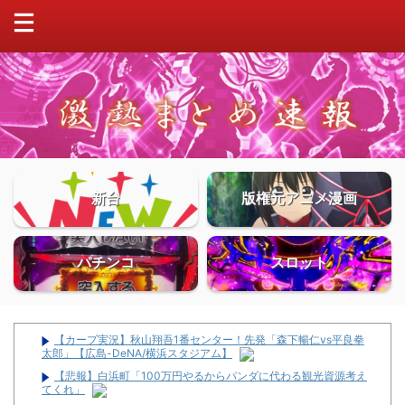
新台
版権元アニメ漫画
パチンコ
スロット
【カープ実況】秋山翔吾1番センター！先発「森下暢仁vs平良拳
太郎」【広島-DeNA/横浜スタジアム】
【悲報】白浜町「100万円やるからパンダに代わる観光資源考え
てくれ」