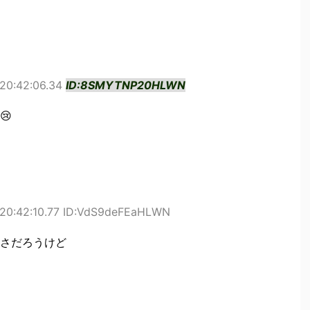
 20:42:06.34
ID:8SMYTNP20HLWN
😢
 20:42:10.77 ID:VdS9deFEaHLWN
さだろうけど