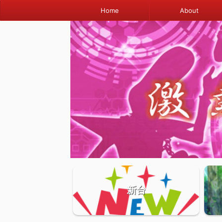
Home
About
新台