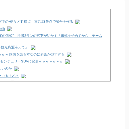
香宮下のHRなど11得点 東7回3失点で試合を作る
べ物
提案の儀式” 決勝2ランの宮下が明かす「儀式を始めてから、チーム
る観光資源考えて」
ｗｗｗ 国防を語る本なのに表紙が謎すぎる
型センチュリーSUVに変更ｗｗｗｗｗｗｗ
ないのか
ーいるけどさ
いの？
チ屋いく」←これ
をつけることある？