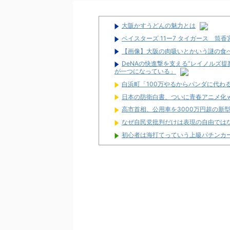
大阪かすうどんの魅力とは
ベイスターズ 11ー7 タイガース 筒
【画像】大阪の肉吸いとかいう謎の食
DeNAの快進撃を支える”レイノルズ
が一つになっている」
白浜町「100万やるからパンダに代わ
日本の防衛白書、ついに青春アニメ化
高市首相、公用車を3000万円超の新
なぜ自民党批判だけは表現の自由では
初心者は海打てっていう上級パチンカ
なんで国ってパチンコ屋取り締まらな
パチンコ完全に引退する方法
パチンカス「エアコン節約で涼しいパ
初めてパチンコ行くんだけどなんか気