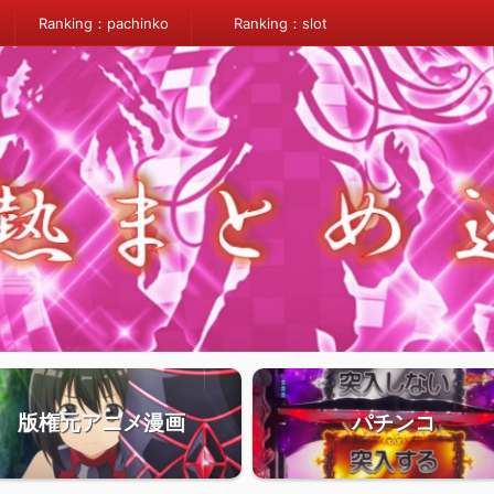
Ranking：pachinko
Ranking：slot
版権元アニメ漫画
パチンコ