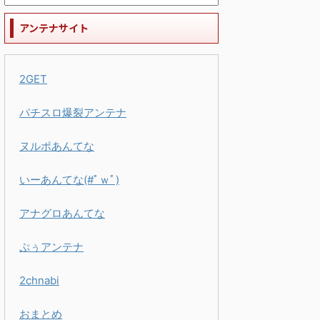
アンテナサイト
2GET
パチスロ爆裂アンテナ
ヌルポあんてな
いーあんてな(#ﾟｗﾟ)
アナグロあんてな
ぷぅアンテナ
2chnabi
おまとめ