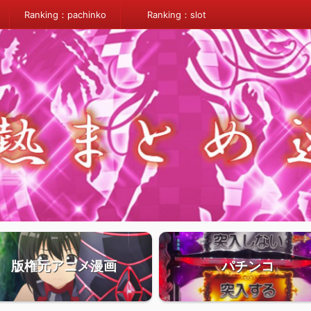
Ranking：pachinko
Ranking：slot
版権元アニメ漫画
パチンコ