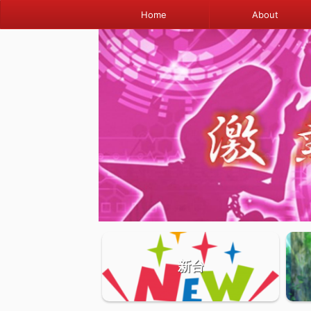
Home
About
新台