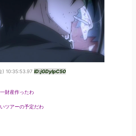
金) 10:35:53.97
ID:jGDyIpC50
一財産作ったわ
いツアーの予定だわ