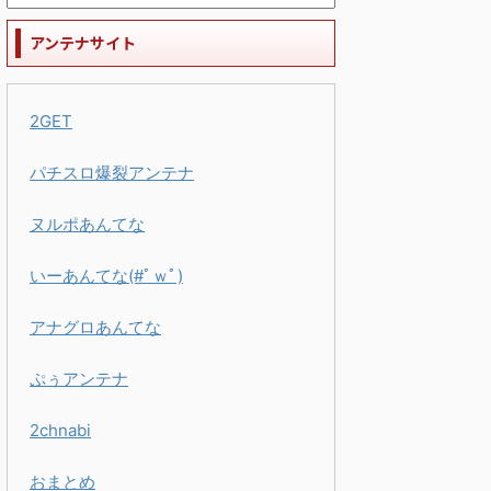
アンテナサイト
2GET
パチスロ爆裂アンテナ
ヌルポあんてな
いーあんてな(#ﾟｗﾟ)
アナグロあんてな
ぷぅアンテナ
2chnabi
おまとめ