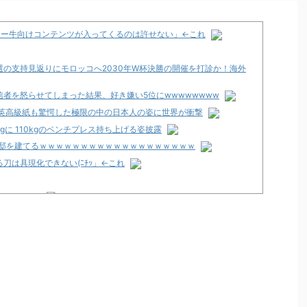
チー牛向けコンテンツが入ってくるのは許せない」←これ
再選の支持見返りにモロッコへ2030年W杯決勝の開催を打診か！海外
者を怒らせてしまった結果、好き嫌い5位にwwwwwwww
 英高級紙も驚愕した極限の中の日本人の姿に世界が衝撃
kgに 110kgのベンチプレス持ち上げる姿披露
豪邸を建てるｗｗｗｗｗｗｗｗｗｗｗｗｗｗｗｗｗｗｗ
刀は具現化できない(ﾆﾁｯ」←これ
くて咽び泣く
のか面倒くさそうに打ってた
明！
な