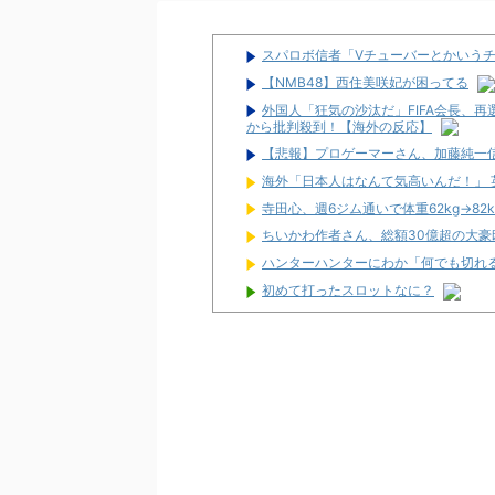
スパロボ信者「Vチューバーとかいう
【NMB48】西住美咲妃が困ってる
外国人「狂気の沙汰だ」FIFA会長、
から批判殺到！【海外の反応】
【悲報】プロゲーマーさん、加藤純一信
海外「日本人はなんて気高いんだ！」
寺田心、週6ジム通いで体重62kg→82
ちいかわ作者さん、総額30億超の大
ハンターハンターにわか「何でも切れる
初めて打ったスロットなに？
ワイ生活保護、2スロを打つ金すら無
隣で万枚出してるやつが作業感が凄い
2026年7月に最も売れたスロットが判
スタサポやらの固定回数系っていいよ