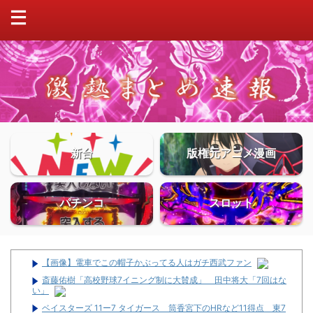
新台
版権元アニメ漫画
パチンコ
スロット
【画像】電車でこの帽子かぶってる人はガチ西武ファン
斎藤佑樹「高校野球7イニング制に大賛成」 田中将大「7回はな
い」
ベイスターズ 11ー7 タイガース 筒香宮下のHRなど11得点 東7