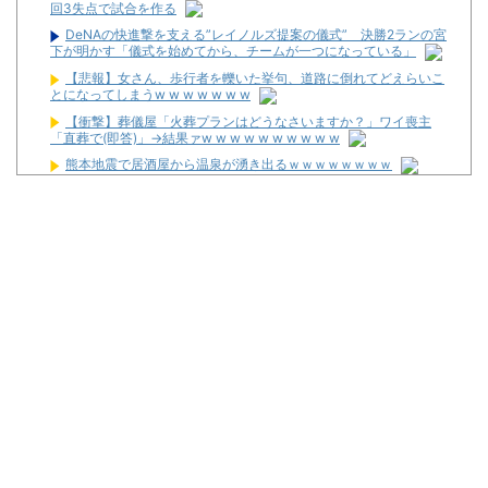
回3失点で試合を作る
DeNAの快進撃を支える”レイノルズ提案の儀式” 決勝2ランの宮
下が明かす「儀式を始めてから、チームが一つになっている」
【悲報】女さん、歩行者を轢いた挙句、道路に倒れてどえらいこ
とになってしまうw w w w w w w
【衝撃】葬儀屋「火葬プランはどうなさいますか？」ワイ喪主
「直葬で(即答)」→結果ァw w w w w w w w w w
熊本地震で居酒屋から温泉が湧き出るｗｗｗｗｗｗｗｗ
【画像】このLINEでなんで女が怒ってるのか分かんない奴はモテ
ない奴確定らしい←お前らは勿論わかるよな？？？？？？？
なんで国ってパチンコ屋取り締まらないの？
パチンコ完全に引退する方法
パチンカス「エアコン節約で涼しいパチ屋いく」←これ
初めてパチンコ行くんだけどなんか気をつけることある？
4ヶ月半パチンコやめてるんだけど昨日から体がダルくてパチン
コ打ちたい