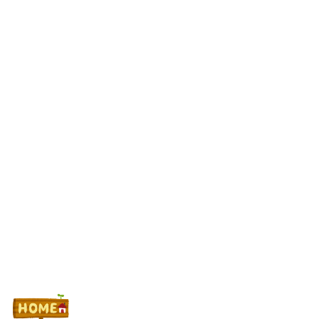
晒屋さん、Xが新たな収益化制度を始めるのでパチンコ屋のアカ
ウントなどに有料会員になってほしいと懇願「自分を助けてくれま
せんか」
パチンコ実戦塾VENUS #73【最終回！思い出よりガチ立ち回
り】
なんで国ってパチンコ屋取り締まらないの？
Powered by livedoor 相互RSS