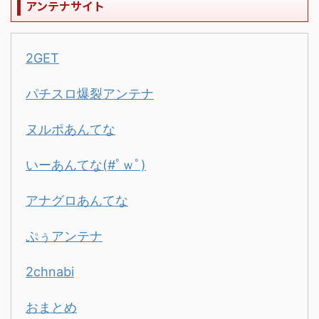
アンテナサイト
2GET
パチスロ爆裂アンテナ
ヌルポあんてな
いーあんてな(#ﾟｗﾟ)
アナグロあんてな
ぷぅアンテナ
2chnabi
おまとめ