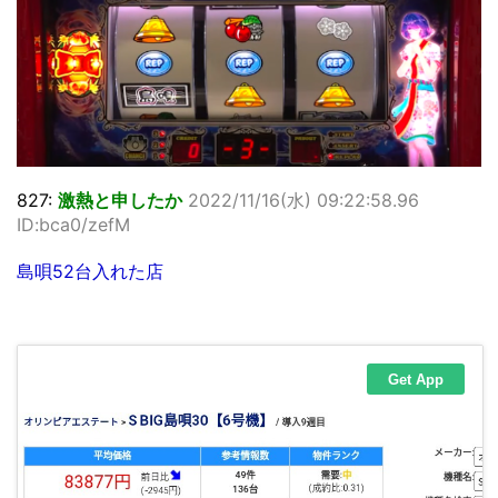
827:
激熱と申したか
2022/11/16(水) 09:22:58.96
ID:bca0/zefM
島唄52台入れた店