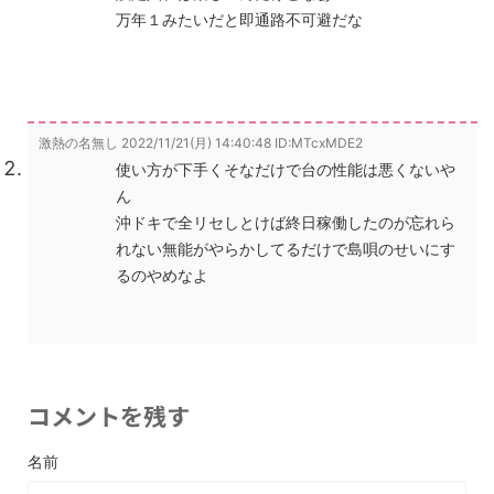
万年１みたいだと即通路不可避だな
激熱の名無し
2022/11/21(月) 14:40:48
ID:MTcxMDE2
使い方が下手くそなだけで台の性能は悪くないや
ん
沖ドキで全リセしとけば終日稼働したのが忘れら
れない無能がやらかしてるだけで島唄のせいにす
るのやめなよ
コメントを残す
名前