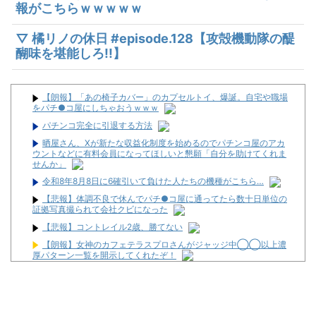
報がこちらｗｗｗｗｗ
▽ 橘リノの休日 #episode.128【攻殻機動隊の醍
醐味を堪能しろ!!】
【朗報】「あの椅子カバー」のカプセルトイ、爆誕。自宅や職場
をパチ●コ屋にしちゃおうｗｗｗ
パチンコ完全に引退する方法
晒屋さん、Xが新たな収益化制度を始めるのでパチンコ屋のアカ
ウントなどに有料会員になってほしいと懇願「自分を助けてくれま
せんか」
令和8年8月8日に6確引いて負けた人たちの機種がこちら…
【悲報】体調不良で休んでパチ●コ屋に通ってたら数十日単位の
証拠写真撮られて会社クビになった
【悲報】コントレイル2歳、勝てない
【朗報】女神のカフェテラスプロさんがジャッジ中◯◯以上濃
厚パターン一覧を開示してくれたぞ！
株で1000万利確した
【ギャンブル依存症】東京喰種999に脳を焼かれた男の末路【ペ
カるTVZ】