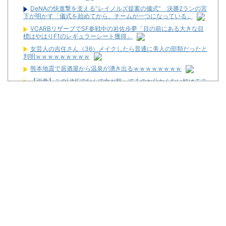
DeNAの快進撃を支える”レイノルズ提案の儀式” 決勝2ランの宮
下が明かす「儀式を始めてから、チームが一つになっている」
VCARBリザーブでSF参戦中の岩佐歩夢「目の前にある大きな目
標はやはりF1のレギュラーシート獲得」
女芸人の吉住さん（36）メイクしたら普通に美人の部類だったと
判明ｗｗｗｗｗｗｗｗｗ
熊本地震で居酒屋から温泉が湧き出るｗｗｗｗｗｗｗｗ
【画像】このLINEでなんで女が怒ってるのか分かんない奴はモテ
ない奴確定らしい←お前らは勿論わかるよな？？？？？？？
初心者は海打てっていう上級パチンカーいるけどさ
なんで国ってパチンコ屋取り締まらないの？
パチンコ完全に引退する方法
パチンカス「エアコン節約で涼しいパチ屋いく」←これ
初めてパチンコ行くんだけどなんか気をつけることある？
Powered by livedoor 相互RSS