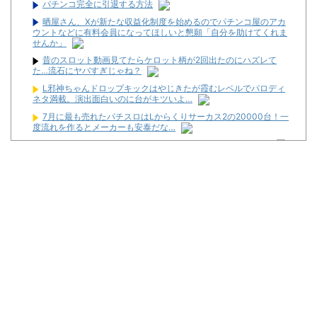
パチンコ完全に引退する方法
晒屋さん、Xが新たな収益化制度を始めるのでパチンコ屋のアカ
ウントなどに有料会員になってほしいと懇願「自分を助けてくれま
せんか」
昔のスロット動画見てたらケロット柄が2回出たのにハズレて
た…流石にヤバすぎじゃね？
L邪神ちゃんドロップキックはやじきたが霞むレベルでパロディ
ネタ満載。演出面白いのに台がキツいよ…
7月に最も売れたパチスロはLからくりサーカス2の20000台！一
度流れを作るとメーカーも安泰だな…
「楽だけど年収800万超える仕事」がこれらしいｗｗｗｗｗ
なんでパチンコってこんな回らなくなったんだろうな…源さんと
かUCの時って1000円25ぐらい回ったもんな
玉かメダルか？～ガイドワークス オリ術vsスロ術編～ #11【白熱
の最終決戦前半戦！】
パチ●コ屋の経営なんてそんな難しくなくね？近隣店舗よりちょ
っと多めに出しておけば勝手に客が寄ってくるのに強欲すぎて極限
まで搾り取るから客が飛ぶんだよ
侍戦士、井端を酷評「競馬の話以外は会話がなく意思疎通ができ
なかった」大谷「マジで笑わなくね？」
初心者は海打てっていう上級パチンカーいるけどさ