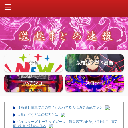
新台
版権元アニメ漫画
パチンコ
スロット
【画像】電車でこの帽子かぶってる人はガチ西武ファン
大阪かすうどんの魅力とは
ベイスターズ 11ー7 タイガース 筒香宮下のHRなど11得点 東7
回3失点で試合を作る