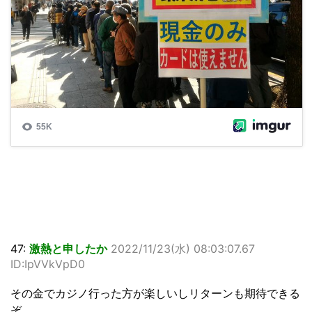
47:
激熱と申したか
2022/11/23(水) 08:03:07.67
ID:IpVVkVpD0
その金でカジノ行った方が楽しいしリターンも期待できる
ぞ