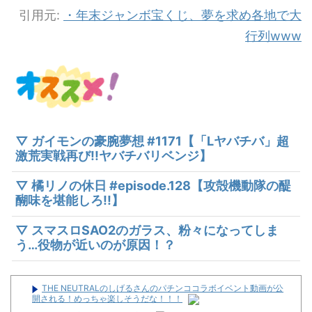
引用元:
・年末ジャンボ宝くじ、夢を求め各地で大
行列www
▽ ガイモンの豪腕夢想 #1171【「Lヤバチバ」超
激荒実戦再び!!ヤバチバリベンジ】
▽ 橘リノの休日 #episode.128【攻殻機動隊の醍
醐味を堪能しろ!!】
▽ スマスロSAO2のガラス、粉々になってしま
う…役物が近いのが原因！？
THE NEUTRALのしげるさんのパチンココラボイベント動画が公
開される！めっちゃ楽しそうだな！！！