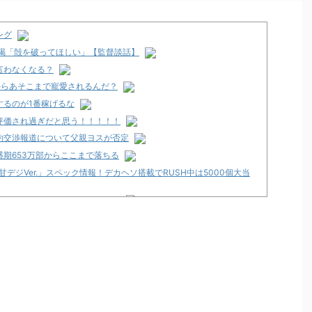
ング
に喝「殻を破ってほしい」【監督談話】
言わなくなる？
からあそこまで寵愛されるんだ？
するのが1番稼げるな
評価され過ぎだと思う！！！！！
約交渉報道について父親ヨスが否定
盛期653万部からここまで落ちる
甘デジVer.」スペック情報！デカヘソ搭載でRUSH中は5000個大当
最新作が年明け以降に登場か！？
ペック情報が公開！1/319のデカヘソタイプ！
ダムSEED CLIMAX」5ch実戦感想＆評価まとめ！コンプリート
ちたいと思える台」等
員会に！？