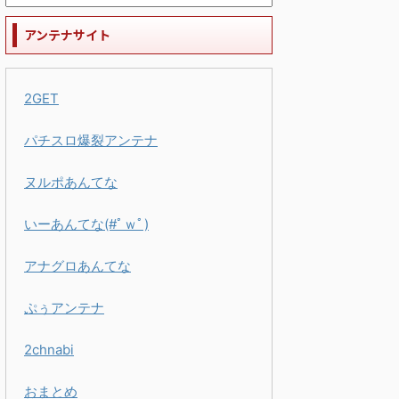
アンテナサイト
2GET
パチスロ爆裂アンテナ
ヌルポあんてな
いーあんてな(#ﾟｗﾟ)
アナグロあんてな
ぷぅアンテナ
2chnabi
おまとめ