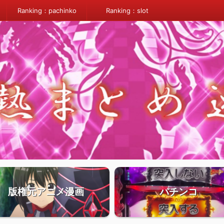
Ranking：pachinko
Ranking：slot
版権元アニメ漫画
パチンコ