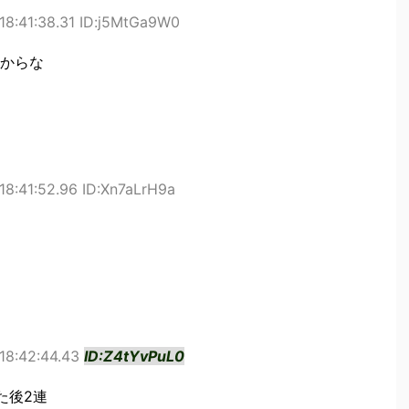
18:41:38.31 ID:j5MtGa9W0
からな
18:41:52.96 ID:Xn7aLrH9a
18:42:44.43
ID:Z4tYvPuL0
た後2連