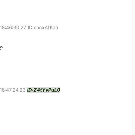
18:46:30.27 ID:cacxAfKaa
で
18:47:24.23
ID:Z4tYvPuL0