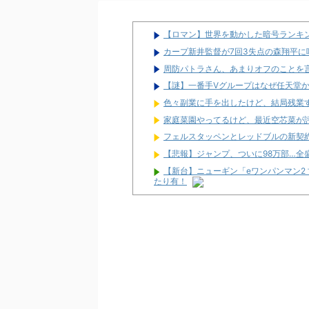
【ロマン】世界を動かした暗号ランキ
カープ新井監督が7回3失点の森翔平
周防パトラさん、あまりオフのことを
【謎】一番手Vグループはなぜ任天堂
色々副業に手を出したけど、結局残業
家庭菜園やってるけど、最近空芯菜が
フェルスタッペンとレッドブルの新契
【悲報】ジャンプ、ついに98万部…全
【新台】ニューギン「eワンパンマン2 
たり有！
【噂】スロット「北斗の拳」シリーズ
【新台】サミー「e獣王 獅子の一撃」ス
【新台】三共「eフィーバー機動戦士ガン
報告多数！「演出カッコいい」「また打
【噂】ダクセルがリゼロ4期の製作委