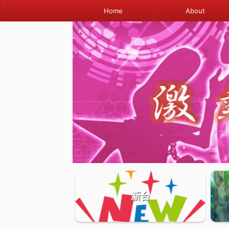
Home
About
新台