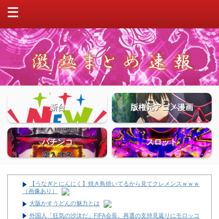
新台
版権元アニメ漫画
パチンコ
スロット
【うなぎとにんにく】焼き鳥焼いてるから見てクレメンスｗｗｗ
（画像あり）
大阪かすうどんの魅力とは
外国人「狂気の沙汰だ」FIFA会長、再選の支持見返りにモロッコ