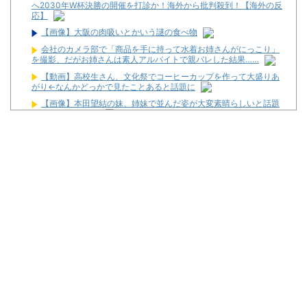
へ2030年W杯決勝の開催を打診か！海外から批判殺到！【海外の反
応】
【画像】大阪の肉吸いとかいう謎の食べ物
会社のカメラ部で「商品を手に持って水着お姉さんがにっこり」
を撮影、だがお姉さんは素人アルバイトで親バレした結果……
【動画】高校生さん、文化祭でコーヒーカップを作って大盛りあ
がり←なんかどっかで見たことあると話題に
【画像】本田望結の妹、姉妹で並んだ姿が大変素晴らしいと話題
にw w w w w w w
【衝撃】熊本空港、全国で最も米軍機が来る空港になっていた
令和8年8月8日の稼働ランキングが公開！新台や人気機種が超高
稼働に！
松平健さんがアミューズグループの公式アンバサダーに就任！
【新台】大都「パチスロVivy -Fluorite Eye's Song-」一部スペッ
ク情報！初当たり確率は1/276～1/210！
初心者は海打てっていう上級パチンカーいるけどさ
なんで国ってパチンコ屋取り締まらないの？