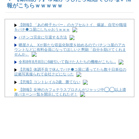
報がこちらｗｗｗｗｗ
【朗報】「あの椅子カバー」のカプセルトイ、爆誕。自宅や職場
をパチ●コ屋にしちゃおうｗｗｗ
パチンコ完全に引退する方法
晒屋さん、Xが新たな収益化制度を始めるのでパチンコ屋のアカ
ウントなどに有料会員になってほしいと懇願「自分を助けてくれま
せんか」
令和8年8月8日に6確引いて負けた人たちの機種がこちら…
【悲報】体調不良で休んでパチ●コ屋に通ってたら数十日単位の
証拠写真撮られて会社クビになった
【悲報】コントレイル2歳、勝てない
【朗報】女神のカフェテラスプロさんがジャッジ中◯◯以上濃
厚パターン一覧を開示してくれたぞ！
株で1000万利確した
【ギャンブル依存症】東京喰種999に脳を焼かれた男の末路【ペ
カるTVZ】
晒屋さん、Xが新たな収益化制度を始めるのでパチンコ屋のアカ
ウントなどに有料会員になってほしいと懇願「自分を助けてくれま
せんか」
パチンコ実戦塾VENUS #73【最終回！思い出よりガチ立ち回