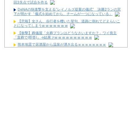
回3失点で試合を作る
DeNAの快進撃を支える”レイノルズ提案の儀式” 決勝2ランの宮
下が明かす「儀式を始めてから、チームが一つになっている」
【悲報】女さん、歩行者を轢いた挙句、道路に倒れてどえらいこ
とになってしまうw w w w w w w
【衝撃】葬儀屋「火葬プランはどうなさいますか？」ワイ喪主
「直葬で(即答)」→結果ァw w w w w w w w w w
熊本地震で居酒屋から温泉が湧き出るｗｗｗｗｗｗｗｗ
【画像】このLINEでなんで女が怒ってるのか分かんない奴はモテ
ない奴確定らしい←お前らは勿論わかるよな？？？？？？？
なんで国ってパチンコ屋取り締まらないの？
パチンコ完全に引退する方法
パチンカス「エアコン節約で涼しいパチ屋いく」←これ
初めてパチンコ行くんだけどなんか気をつけることある？
4ヶ月半パチンコやめてるんだけど昨日から体がダルくてパチン
コ打ちたい