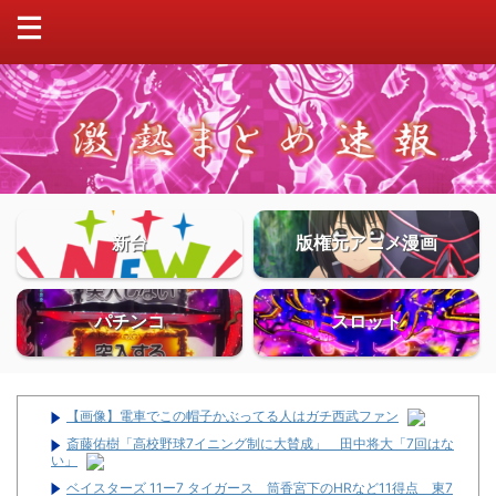
新台
版権元アニメ漫画
パチンコ
スロット
【画像】電車でこの帽子かぶってる人はガチ西武ファン
斎藤佑樹「高校野球7イニング制に大賛成」 田中将大「7回はな
い」
ベイスターズ 11ー7 タイガース 筒香宮下のHRなど11得点 東7