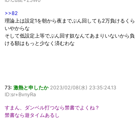
ID:CusE+Z5W0
>>82
理論上は設定1を朝から夜までぶん回しても2万負けるくら
いやからな
そして低設定上等でぶん回す奴なんてあまりいないから負
ける額はもっと少なく済むわな
73:
激熱と申したか
2023/02/08(水) 23:35:24.13
ID:sr+BvnyRa
すまん、ダンベル打つなら禁書でよくね？
禁書なら遊タイムあるし