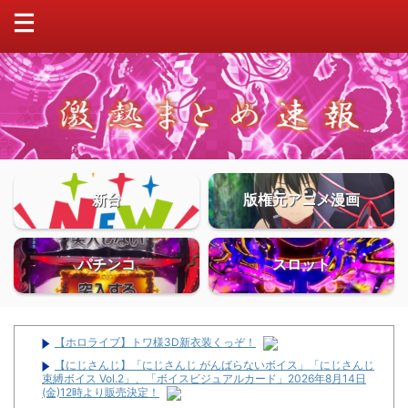
新台
版権元アニメ漫画
パチンコ
スロット
【ホロライブ】トワ様3D新衣装くっぞ！
【にじさんじ】「にじさんじ がんばらないボイス」「にじさんじ
束縛ボイス Vol.2」、「ボイスビジュアルカード」2026年8月14日
(金)12時より販売決定！