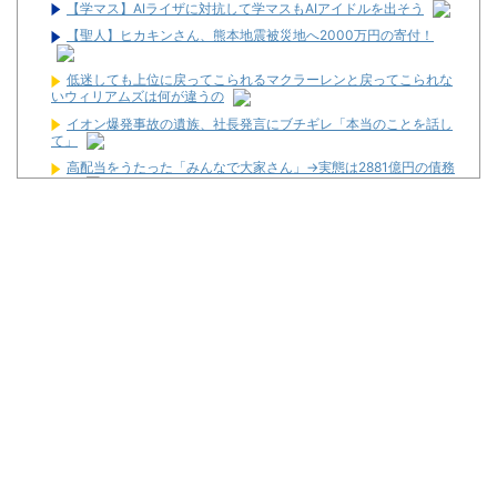
【学マス】AIライザに対抗して学マスもAIアイドルを出そう
【聖人】ヒカキンさん、熊本地震被災地へ2000万円の寄付！
低迷しても上位に戻ってこられるマクラーレンと戻ってこられな
いウィリアムズは何が違うの
イオン爆発事故の遺族、社長発言にブチギレ「本当のことを話し
て」
高配当をうたった「みんなで大家さん」→実態は2881億円の債務
超過
【怒報】国税庁「あのさぁ！君らがちゃんと納税してくれないと
こうなっちゃうけどどうする？！」←これw w w w w w w w
ワイが明日3万で勝負するべきスロット
【新台】サンセイ「L牙狼 闇を照らす者」スペック詳細！ATは平
均740枚が82.6％ループ！
【新台】山佐「LゼーガペインETR」発売告知画像が公開！
【噂】ユニバ「Lバジリスク4」導入は12月以降！？
【噂】オーイズミ「Lアカマター」近々にも動きあり！？