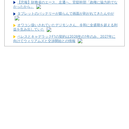
【悲報】財務省のエース、左遷へ。官邸幹部「政権に協力的でな
かったから」
タブレットのバッテリーが膨らんで画面が剥がれてきたんやが
オワコン扱いされていたデジモンさん、令和に全盛期を超える利
益を生み出していた
ペレスとキャデラックF1の契約は2026年の1年のみ、2027年に
向けてウィリアムズと交渉開始との情報
【画像】令和最新版のあのちゃん、可愛過ぎてワイらにブッ刺さ
りまくりw w w w w w
福岡県議会「海外旅行じゃない、海外活動だ！」→視察費2.65億
円公開で再炎上ｗｗｗ
【噂】とある歌が多い作品の遊技機が従来とは別メーカーで開発
中！？
宮崎県日南市に「モナコパレス888日南店」が8月8日グランドオ
ープン！
【新台】三共「P羽根BASTARD!!-暗黒の破壊神-」スペック・試
打動画公開後の反応まとめ！「楽しみな台が出ましたね」「ポチー
ズ的な楽しさで期待しかない」等
【新台】ニューギン「eワンパンマン2 甘デジVer.」キービジュア
ルが公開！
最新パチンコ 稼働貢献1週で終わるwwwww