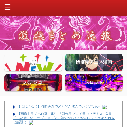
新台
版権元アニメ漫画
パチンコ
スロット
【にじさんじ】時間経過でどんどん沈んでいくVTuber
【画像】ラノベ作家（52）「新作ラブコメ書いたぞ！ｗ」X民
「いい歳こいてラブコメ（笑）恥ずかしくないの？」←やめたれｗ
と話題に