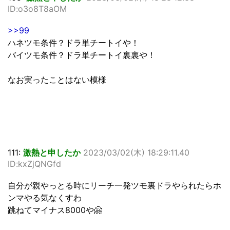
ID:o3o8T8aOM
>>99
ハネツモ条件？ドラ単チートイや！
バイツモ条件？ドラ単チートイ裏裏や！
なお実ったことはない模様
111:
激熱と申したか
2023/03/02(木) 18:29:11.40
ID:kxZjQNGfd
自分が親やっとる時にリーチ一発ツモ裏ドラやられたらホ
ンマやる気なくすわ
跳ねてマイナス8000や🤗