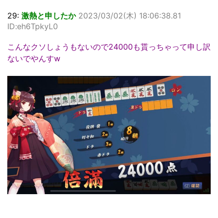
29:
激熱と申したか
2023/03/02(木) 18:06:38.81
ID:eh6TpkyL0
こんなクソしょうもないので24000も貰っちゃって申し訳
ないでやんすw