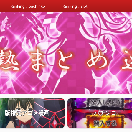
Ranking：pachinko
Ranking：slot
版権元アニメ漫画
パチンコ