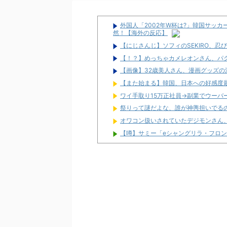
外国人「2002年W杯は?」韓国サッ
然！【海外の反応】
【にじさんじ】ソフィのSEKIRO、
【！？】めっちゃカメレオンさん、パ
【画像】32歳美人さん、漫画グッズの
【また始まる】韓国、日本への好感度
ワイ手取り15万正社員→副業でウーバ
祭りって謎だよな、誰が神輿担いでる
オワコン扱いされていたデジモンさん
【噂】サミー「eシャングリラ・フロン
パチンコ台欲しさに白タク行為をした8
ユニバが「次回」予告を公開！バジが
東京都府中市の「ニューアサヒ府中四谷
【新台】ダイイチ「中森明菜・歌姫伝説