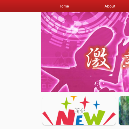
Home
About
新台