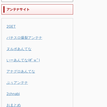
アンテナサイト
2GET
パチスロ爆裂アンテナ
ヌルポあんてな
いーあんてな(#ﾟｗﾟ)
アナグロあんてな
ぷぅアンテナ
2chnabi
おまとめ