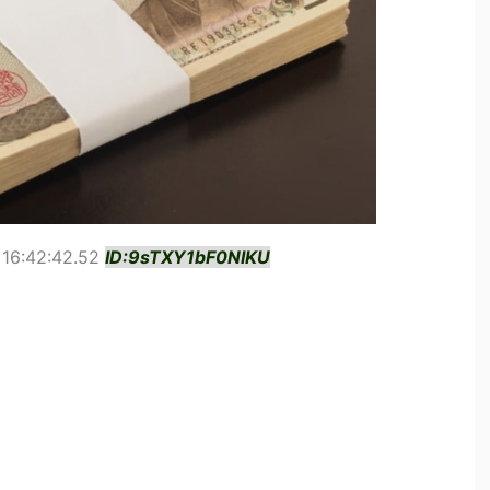
16:42:42.52
ID:9sTXY1bF0NIKU