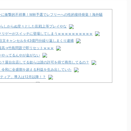
カーに衝撃的不祥事！W杯予選でレフリーへの性的接待発覚！海外騒
忍びらしからぬ堂々とした乱戦上等プレイやな
クリゲーがスイッチに登場してしまうｗｗｗｗｗｗｗｗｗｗ
注文キャンセルを43億円分繰り返しまくり逮捕
最高→竹島問題で即リセットｗｗｗ
ーやってるんやが金がない
の？屋台出店してる奴らは誰の許可を得て商売してるの？
、令和に全盛期を超える利益を生み出していた
ティア」導入は12月以降！？
2歳の無職の男を逮捕
くるのか！？
店」が8月16日で閉店へ
～FOR FANS～」スペック・筐体画像まとめ！枠は2色ある模様！