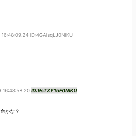
16:48:09.24 ID:4GAlsqLJ0NIKU
 16:48:58.20
ID:9sTXY1bF0NIKU
寿命かな？