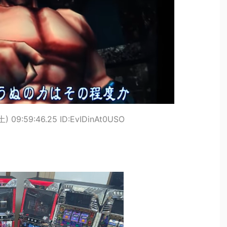
土) 09:59:46.25 ID:EvIDinAt0USO