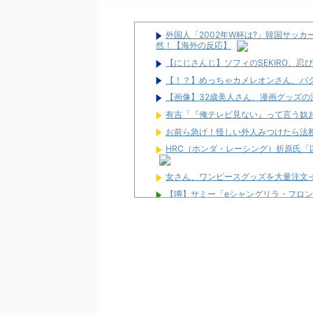
外国人「2002年W杯は?」韓国サッ
然！【海外の反応】
【にじさんじ】ソフィのSEKIRO、
【！？】めっちゃカメレオンさん、パ
【画像】32歳美人さん、漫画グッズの
有吉「『俺テレビ見ない』って言う奴
お前ら急げ！怪しい外人みつけたら法
HRC（ホンダ・レーシング）折原氏「
女さん、ワンピースグッズを大量注文
【噂】サミー「eシャングリラ・フロン
パチンコ台欲しさに白タク行為をした8
ユニバが「次回」予告を公開！バジが
東京都府中市の「ニューアサヒ府中四谷
【新台】ダイイチ「中森明菜・歌姫伝説