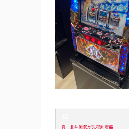
真・北斗無双が先程到着🎰