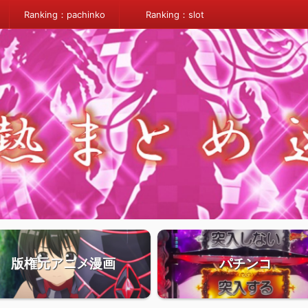
Ranking：pachinko
Ranking：slot
版権元アニメ漫画
パチンコ