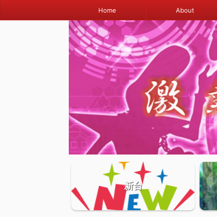
Home
About
新台