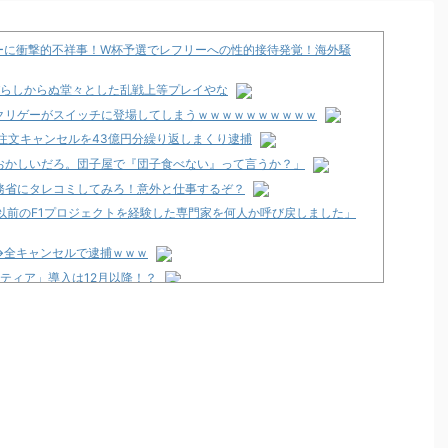
カーに衝撃的不祥事！W杯予選でレフリーへの性的接待発覚！海外騒
忍びらしからぬ堂々とした乱戦上等プレイやな
クリゲーがスイッチに登場してしまうｗｗｗｗｗｗｗｗｗｗ
注文キャンセルを43億円分繰り返しまくり逮捕
おかしいだろ。団子屋で『団子食べない』って言うか？」
務省にタレコミしてみろ！意外と仕事するぞ？
以前のF1プロジェクトを経験した専門家を何人か呼び戻しました」
→全キャンセルで逮捕ｗｗｗ
ティア」導入は12月以降！？
2歳の無職の男を逮捕
くるのか！？
店」が8月16日で閉店へ
～FOR FANS～」スペック・筐体画像まとめ！枠は2色ある模様！