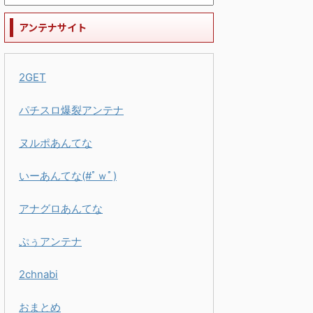
アンテナサイト
2GET
パチスロ爆裂アンテナ
ヌルポあんてな
いーあんてな(#ﾟｗﾟ)
アナグロあんてな
ぷぅアンテナ
2chnabi
おまとめ