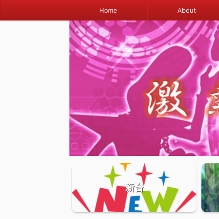
Home
About
新台