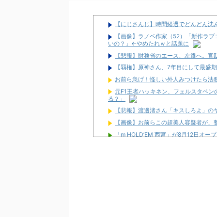
【にじさんじ】時間経過でどんどん沈んで
【画像】ラノベ作家（52）「新作ラブ
いの？」←やめたれｗと話題に
【悲報】財務省のエース、左遷へ。官
【覇権】原神さん、7年目にして最盛
お前ら急げ！怪しい外人みつけたら法
元F1王者ハッキネン、フェルスタペ
る？」
【悲報】渡邊渚さん「キスしろよ」のヤ
【画像】お前らこの超美人容疑者が、整形か
「m HOLD’EM 西宮」が8月12日オー
【噂】とある歌が多い作品の遊技機が
宮崎県日南市に「モナコパレス888日
【新台】三共「P羽根BASTARD!!
が出ましたね」「ポチーズ的な楽しさで
【新台】ニューギン「eワンパンマン2 