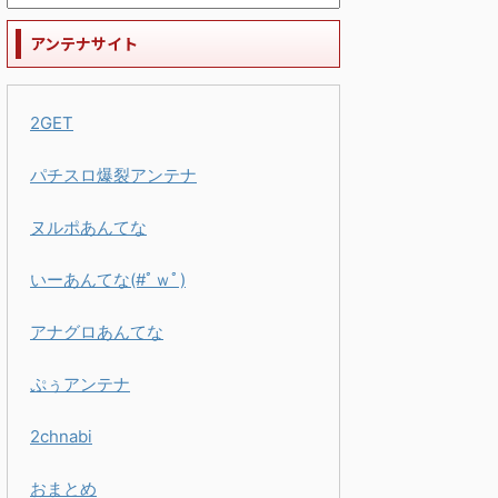
アンテナサイト
2GET
パチスロ爆裂アンテナ
ヌルポあんてな
いーあんてな(#ﾟｗﾟ)
アナグロあんてな
ぷぅアンテナ
2chnabi
おまとめ