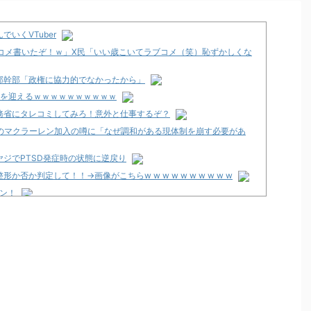
いくVTuber
コメ書いたぞ！ｗ」X民「いい歳こいてラブコメ（笑）恥ずかしくな
邸幹部「政権に協力的でなかったから」
期を迎えるｗｗｗｗｗｗｗｗｗｗ
務省にタレコミしてみろ！意外と仕事するぞ？
ンのマクラーレン加入の噂に「なぜ調和がある現体制を崩す必要があ
ジでPTSD発症時の状態に逆戻り
否か判定して！！→画像がこちらw w w w w w w w w w
プン！
従来とは別メーカーで開発中！？
南店」が8月8日グランドオープン！
-暗黒の破壊神-」スペック・試打動画公開後の反応まとめ！「楽しみな台
期待しかない」等
甘デジVer.」キービジュアルが公開！