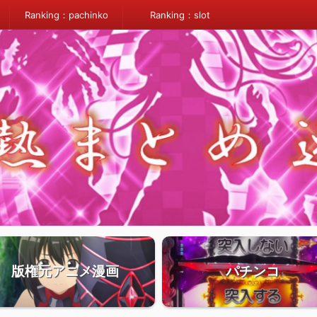
Ranking：pachinko
Ranking：slot
版権元アニメ漫画
パチンコ