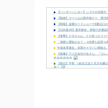
【ハンターハンター】シズクの念能力
【動画】マーベルの新作格ゲー、歴代格
【朗報】金曜ロードショーで8番出口が
【日向坂46】坂井新奈、単独で外番組初出演ｷ
【衝撃】クロちゃん、とち狂ったツイ
「居眠り運転かな？」→何度も追突→
中道改革連合、全国キャラバン開始も
【画像】ワイの会社の女さん、『コレ』を
w w w w w w
【新台】平和「L転生王女と天才令嬢
命！
配信見ただけで台を語る評論家みたい
マルハンが令和8年熊本地震の被災者
兵庫県姫路市の「LEON」が8月16日
パチ屋の抽選始まるんだけど一応行っ