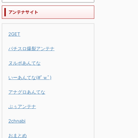
アンテナサイト
2GET
パチスロ爆裂アンテナ
ヌルポあんてな
いーあんてな(#ﾟｗﾟ)
アナグロあんてな
ぷぅアンテナ
2chnabi
おまとめ