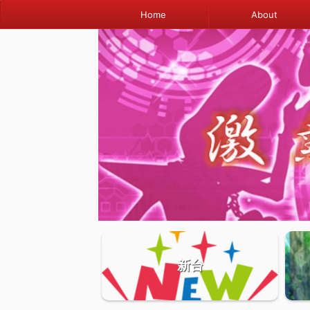
Home
About
新台