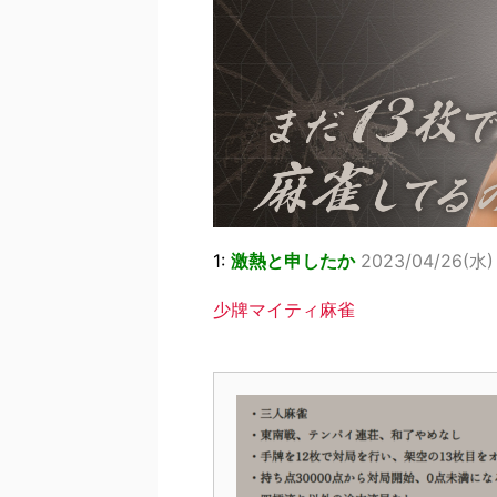
1:
激熱と申したか
2023/04/26(水) 
少牌マイティ麻雀