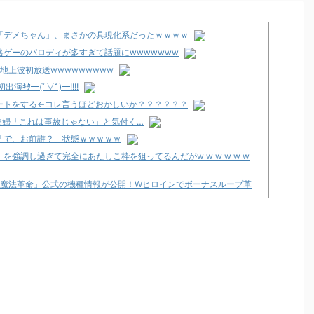
「デメちゃん」、まさかの具現化系だったｗｗｗｗ
ゲーのパロディが多すぎて話題にwwwwwww
地上波初放送wwwwwwwww
ﾀ━(ﾟ∀ﾟ)━!!!!
ートをする←コレ言うほどおかしいか？？？？？？
夫婦「これは事故じゃない」と気付く…
「で、お前誰？」状態ｗｗｗｗｗ
強調し過ぎて完全にあたしこ枠を狙ってるんだがw w w w w w
の魔法革命」公式の機種情報が公開！Wヒロインでボーナスループ革
なユーザー増えすぎじゃない？金も使わずネガキャンって害悪だろ
支援のために募玉・募メダルによる寄付活動をスタート！
で閉店へ
た方がいいんか？