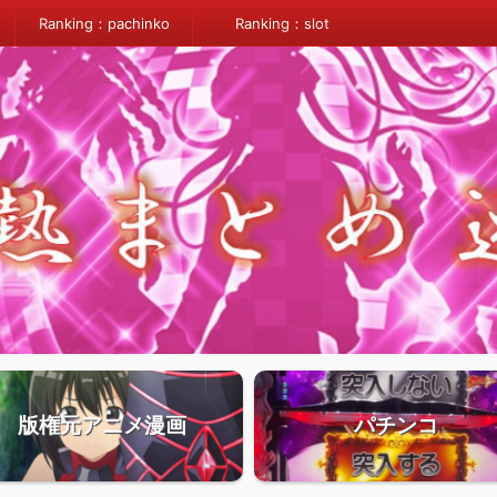
Ranking：pachinko
Ranking：slot
版権元アニメ漫画
パチンコ