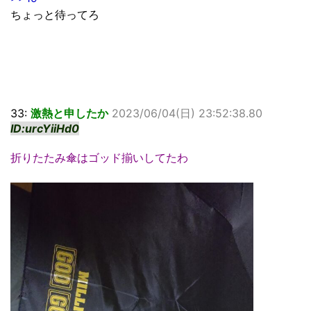
ちょっと待ってろ
33:
激熱と申したか
2023/06/04(日) 23:52:38.80
ID:urcYiiHd0
折りたたみ傘はゴッド揃いしてたわ