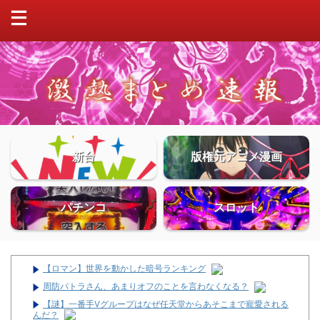
新台
版権元アニメ漫画
パチンコ
スロット
【ロマン】世界を動かした暗号ランキング
周防パトラさん、あまりオフのことを言わなくなる？
【謎】一番手Vグループはなぜ任天堂からあそこまで寵愛される
んだ？