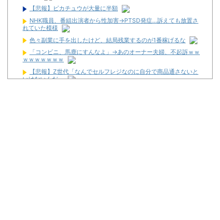
【悲報】ピカチュウが大量に半額
NHK職員、番組出演者から性加害→PTSD発症…訴えても放置さ
れていた模様
色々副業に手を出したけど、結局残業するのが1番稼げるな
「コンビニ、馬鹿にすんなよ」→あのオーナー夫婦、不起訴ｗｗ
ｗｗｗｗｗｗｗ
【悲報】Z世代「なんでセルフレジなのに自分で商品通さないと
いけないんだ」
お前らに豊丸を名残惜しむ資格なんてない、お前らが打たなかっ
たせいで豊丸はパチンコ事業をやめた。
【新台】ニューギン「eワンパンマン2 甘デジVer.」スペック情
報！デカヘソ搭載でRUSH中は5000個大当たり有！
【噂】スロット「北斗の拳」シリーズ最新作が年明け以降に登場
か！？
【新台】サミー「e獣王 獅子の一撃」スペック情報が公開！
1/319のデカヘソタイプ！
【新台】三共「eフィーバー機動戦士ガンダムSEED CLIMAX」
5ch実戦感想＆評価まとめ！コンプリート報告多数！「演出カッコ
いい」「また打ちたいと思える台」等