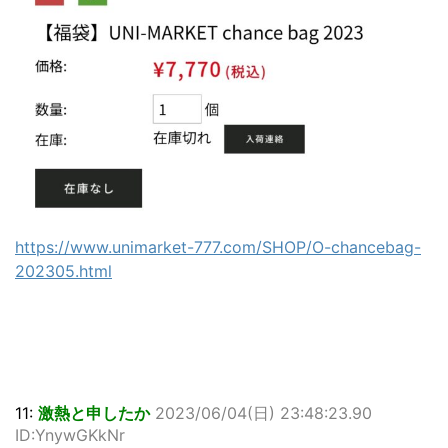
https://www.unimarket-777.com/SHOP/O-chancebag-
202305.html
11:
激熱と申したか
2023/06/04(日) 23:48:23.90
ID:YnywGKkNr