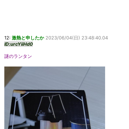
12:
激熱と申したか
2023/06/04(日) 23:48:40.04
ID:urcYiiHd0
謎のランタン