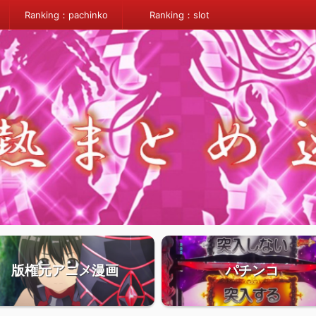
Ranking：pachinko
Ranking：slot
版権元アニメ漫画
パチンコ