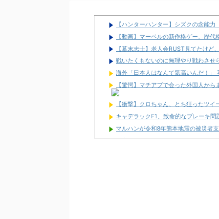
【ハンターハンター】シズクの念能力
【動画】マーベルの新作格ゲー、歴代格
【幕末志士】老人会RUST見てたけど
戦いたくもないのに無理やり戦わさせ
海外「日本人はなんて気高いんだ！」
【驚愕】マチアプで会った外国人から
【衝撃】クロちゃん、とち狂ったツイ
キャデラックF1、致命的なブレーキ
マルハンが令和8年熊本地震の被災者
兵庫県姫路市の「LEON」が8月16日
パチ屋の抽選始まるんだけど一応行っ
【噂】サミー「e推しの子」導入は202
【新台】ネット「Lモグモグ風林火山 