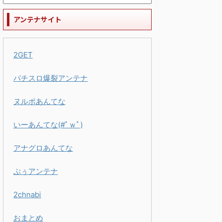
アンテナサイト
2GET
パチスロ爆裂アンテナ
ヌルポあんてな
いーあんてな(#ﾟｗﾟ)
アナグロあんてな
ぷぅアンテナ
2chnabi
おまとめ