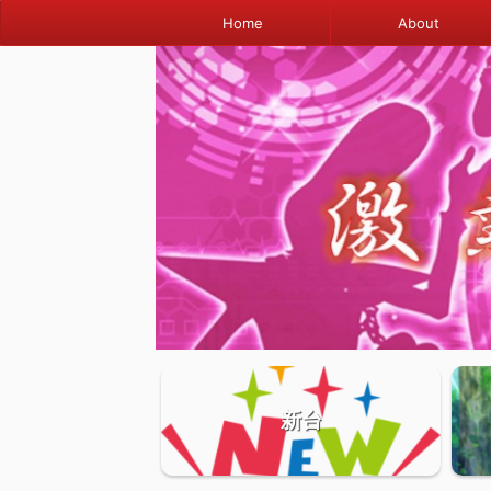
Home
About
新台