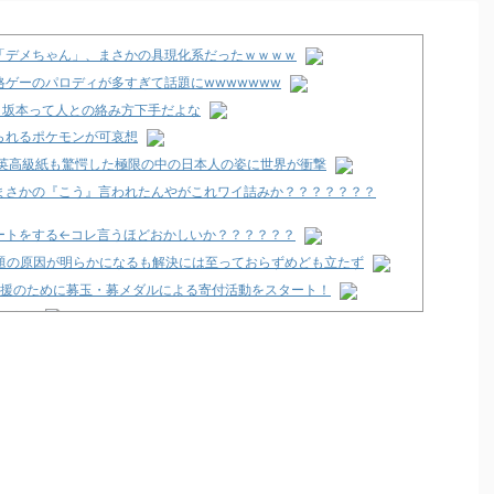
「デメちゃん」、まさかの具現化系だったｗｗｗｗ
ゲーのパロディが多すぎて話題にwwwwwww
、坂本って人との絡み方下手だよな
られるポケモンが可哀想
 英高級紙も驚愕した極限の中の日本人の姿に世界が衝撃
まさかの『こう』言われたんやがこれワイ詰みか？？？？？？？
ートをする←コレ言うほどおかしいか？？？？？？
問題の原因が明らかになるも解決には至っておらずめども立たず
支援のために募玉・募メダルによる寄付活動をスタート！
で閉店へ
た方がいいんか？
7年以降か！？
大海戦の巻」試打動画が公開！