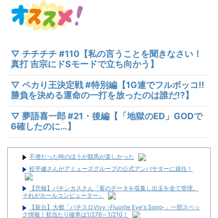
▽ チチチチ #110【私の言うことを聞きなさい！
真打 吉宗にドSモードで立ち向かう】
▽ ペカり王決定戦 #特別編【1G連でフルボッコ!!
勝負を決める運命の一打を放ったのは誰だ!?】
▽ 夢語喜一郎 #21・後編【「地獄のED」GODで
6確したのに…】
不便だった時のほうが競馬が楽しかった
松平健さんがアミューズグループの公式アンバサダーに就任！
【悲報】パチンカスさん「客のデータを収集し出玉を全て管理。
それがホールコンピューター」
【新台】大都「パチスロVivy -Fluorite Eye's Song-」一部スペッ
ク情報！初当たり確率は1/276～1/210！