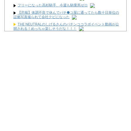
フリーになった高杉騎手、今週も騎乗馬ゼロ
【悲報】体調不良で休んでパチ●コ屋に通ってたら数十日単位の
証拠写真撮られて会社クビになった
THE NEUTRALのしげるさんのパチンココラボイベント動画が公
開される！めっちゃ楽しそうだな！！！
【画像あり】吉野家のステーキ定食、1500円ｗｗｗｗｗ
【悲報】親「うちの子にはゲームは買い与えません。本だけで十
分」→結果
隣が着席して音量上げ始めた時は渾身の「マジか…」が出るよね
じゃんじゃんの型破り新台録【「新台 e 七つの大罪3」この台、
出ます】
【新台】山佐「LモンキーターンRED」特報動画が公開！
Powered by livedoor 相互RSS