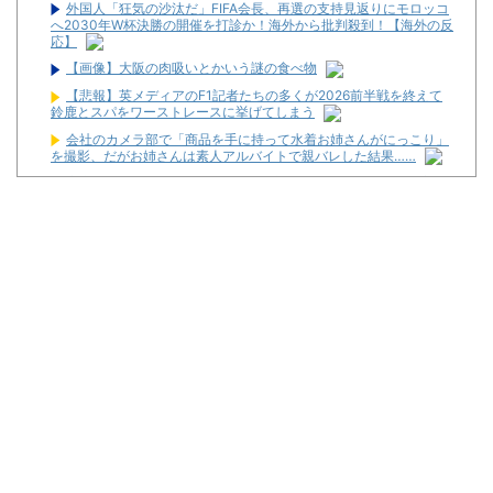
外国人「狂気の沙汰だ」FIFA会長、再選の支持見返りにモロッコ
へ2030年W杯決勝の開催を打診か！海外から批判殺到！【海外の反
応】
【画像】大阪の肉吸いとかいう謎の食べ物
【悲報】英メディアのF1記者たちの多くが2026前半戦を終えて
鈴鹿とスパをワーストレースに挙げてしまう
会社のカメラ部で「商品を手に持って水着お姉さんがにっこり」
を撮影、だがお姉さんは素人アルバイトで親バレした結果……
高市首相、公用車を3000万円超の新型センチュリーSUVに変更
ｗｗｗｗｗｗｗ
【悲報】思春期の娘に「キモッ」と言われたお父さん、グレるｗ
ｗｗｗｗｗｗ
【新台】山佐「LモンキーターンRED」特報動画が公開！
令和8年8月8日の稼働ランキングが公開！新台や人気機種が超高
稼働に！
松平健さんがアミューズグループの公式アンバサダーに就任！
【新台】大都「パチスロVivy -Fluorite Eye's Song-」一部スペッ
ク情報！初当たり確率は1/276～1/210！
初心者は海打てっていう上級パチンカーいるけどさ