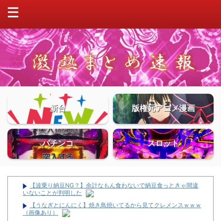
新台
版権元アニメ漫画
パチンコ
スロット
【波乗り納豆NG？】余計なもん食わないで納豆食っときゃ間違
いないことが判明した
【うなぎとにんにく】焼き鳥焼いてるから見てクレメンスｗｗｗ
（画像あり）