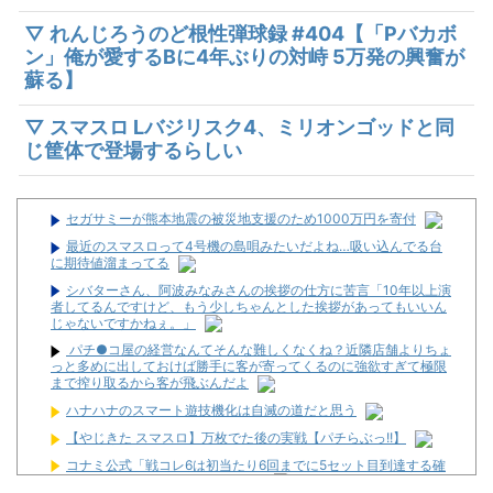
▽ れんじろうのど根性弾球録 #404【「Pバカボ
ン」俺が愛するBに4年ぶりの対峙 5万発の興奮が
蘇る】
▽ スマスロ Lバジリスク4、ミリオンゴッドと同
じ筐体で登場するらしい
セガサミーが熊本地震の被災地支援のため1000万円を寄付
最近のスマスロって4号機の島唄みたいだよね…吸い込んでる台
に期待値溜まってる
シバターさん、阿波みなみさんの挨拶の仕方に苦言「10年以上演
者してるんですけど、もう少しちゃんとした挨拶があってもいいん
じゃないですかねぇ。」
パチ●コ屋の経営なんてそんな難しくなくね？近隣店舗よりちょ
っと多めに出しておけば勝手に客が寄ってくるのに強欲すぎて極限
まで搾り取るから客が飛ぶんだよ
ハナハナのスマート遊技機化は自滅の道だと思う
【やじきた スマスロ】万枚でた後の実戦【パチらぶっ!!】
コナミ公式「戦コレ6は初当たり6回までに5セット目到達する確
率が約54％あります！」ほんとぉ？