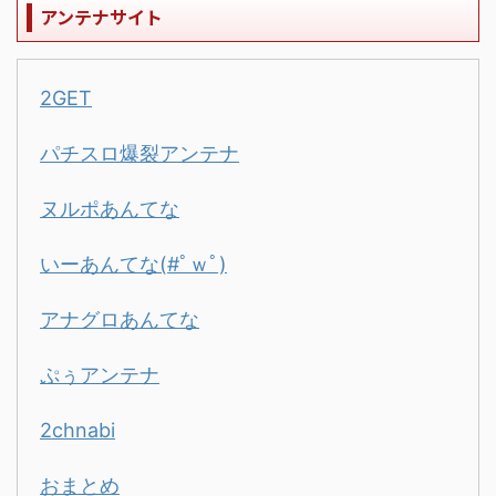
アンテナサイト
2GET
パチスロ爆裂アンテナ
ヌルポあんてな
いーあんてな(#ﾟｗﾟ)
アナグロあんてな
ぷぅアンテナ
2chnabi
おまとめ