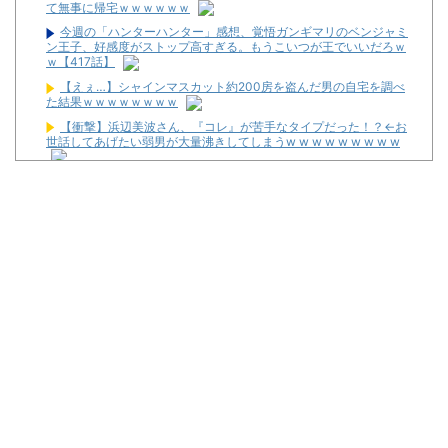
て無事に帰宅ｗｗｗｗｗｗ
今週の「ハンターハンター」感想、覚悟ガンギマリのベンジャミ
ン王子、好感度がストップ高すぎる。もうこいつが王でいいだろｗ
ｗ【417話】
【えぇ…】シャインマスカット約200房を盗んだ男の自宅を調べ
た結果ｗｗｗｗｗｗｗｗ
【衝撃】浜辺美波さん、『コレ』が苦手なタイプだった！？←お
世話してあげたい弱男が大量沸きしてしまうw w w w w w w w w
辛辛魚（からからさかな）とかいうカップ麺ｗｗｗｗｗｗｗｗｗ
ｗ
【衝撃】ジャンポケ斉藤の妻さん、夫の求刑7年翌日にInstagram
更新しSNS民をザワつかせてしまう…
【噂】ダイイチ「PH羽根モノ天羽一閃」導入日は11月2日予
定！？
セガサミーが熊本地震の被災地支援のため1000万円を寄付
シバターさん、阿波みなみさんの挨拶の仕方に苦言「10年以上演
者してるんですけど、もう少しちゃんとした挨拶があってもいいん
じゃないですかねぇ。」
結局競馬もパチンコもやってしまった
【噂】パチスロ「島唄」シリーズ最新作を開発中！？