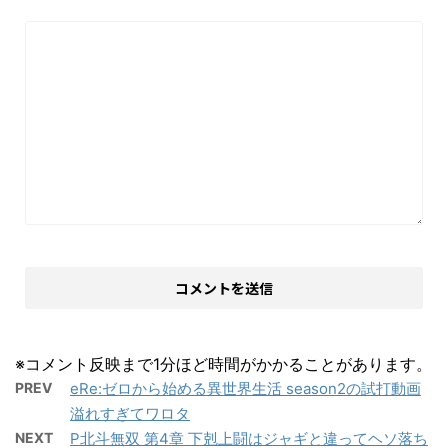
※コメント反映まで1分ほど時間がかかることがあります。
PREV
eRe:ゼロから始める異世界生活 season2の試打動画
溢れすぎてワロタ
NEXT
P北斗無双 第4章 下剋上闘はジャギと違ってヘソ落ち