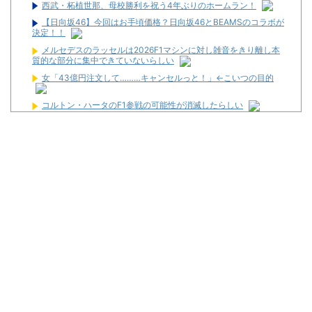
西武・柘植世那、母校勝利を祝う4年ぶりのホームラン！
【日向坂46】今回はお手頃価格？日向坂46とBEAMSのコラボが
決定！！
メルセデスのラッセルは2026F1マシンに対し雑音をきり離し本
質的な部分に集中できていないらしい
女「43億円注文して………キャンセルっと！」←こいつの目的
コルトン・ハータのF1参戦の可能性が消滅したらしい
【画像】令和最新版の剛力彩芽、ワイらにブッ刺さりまくりと話
題にw w w w w w w w w w w w w
【新台】サンセイ「L牙狼 闇を照らす者」スペック詳細！ATは平
均740枚が82.6％ループ！
【新台】山佐「LゼーガペインETR」発売告知画像が公開！
【噂】ユニバ「Lバジリスク4」導入は12月以降！？
【噂】オーイズミ「Lアカマター」近々にも動きあり！？
【新台】三洋「L邪神ちゃんドロップキック」5ch実戦感想＆評価
まとめ！「吸い込み爆速で出玉伸びないSAO2」「AT当てても50G
以内に1/200か1/500引かないと話にならない」等