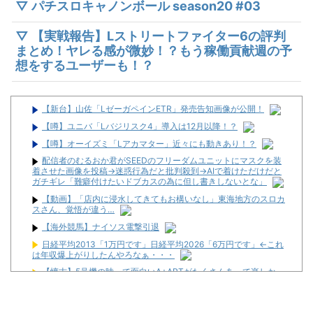
▽ パチスロキャノンボール season20 #03
▽ 【実戦報告】Lストリートファイター6の評判
まとめ！ヤレる感が微妙！？もう稼働貢献週の予
想をするユーザーも！？
【新台】山佐「LゼーガペインETR」発売告知画像が公開！
【噂】ユニバ「Lバジリスク4」導入は12月以降！？
【噂】オーイズミ「Lアカマター」近々にも動きあり！？
配信者のむるおか君がSEEDのフリーダムユニットにマスクを装
着させた画像を投稿→迷惑行為だと批判殺到→AIで着けただけだと
ガチギレ「難癖付けたいドブカスの為に但し書きしないとな」
【動画】「店内に浸水してきてもお構いなし」東海地方のスロカ
スさん、覚悟が違う…
【海外競馬】ナイソス電撃引退
日経平均2013「1万円です」日経平均2026「6万円です」←これ
は年収爆上がりしたんやろなぁ・・・
【懐古】5号機の時って面白いA+ARTがたくさんあって楽しかっ
たよな
メーカーはデカヘソ8個保留3個返しのミドル機を出せよ！！！！