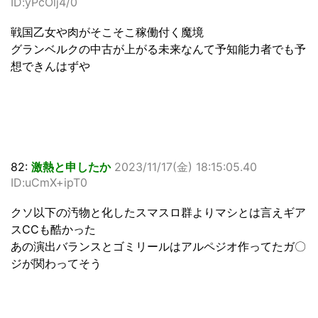
ID:yPcOlj4/0
戦国乙女や肉がそこそこ稼働付く魔境
グランベルクの中古が上がる未来なんて予知能力者でも予
想できんはずや
82:
激熱と申したか
2023/11/17(金) 18:15:05.40
ID:uCmX+ipT0
クソ以下の汚物と化したスマスロ群よりマシとは言えギア
スCCも酷かった
あの演出バランスとゴミリールはアルペジオ作ってたガ〇
ジが関わってそう