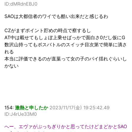
ID:dMRdnEBJ0
SAOは大都信者のワイでも酷い出来だと感じるわ
CZがまずポイント貯めの時点で察するし
AT中は載せてもしょぼ上乗せばっかで面白さ0だし仮にG
数沢山持ってもボスバトルのスイッチ目次第で簡単に潰さ
れる
本当に評価できるのが直葉って女の子のパイ揺れぐらいし
かない
154:
激熱と申したか
2023/11/17(金) 19:25:42.49
ID:J4rUe33M0
へー、エヴァがぶっちぎりかと思ってたけどまどかとSAO