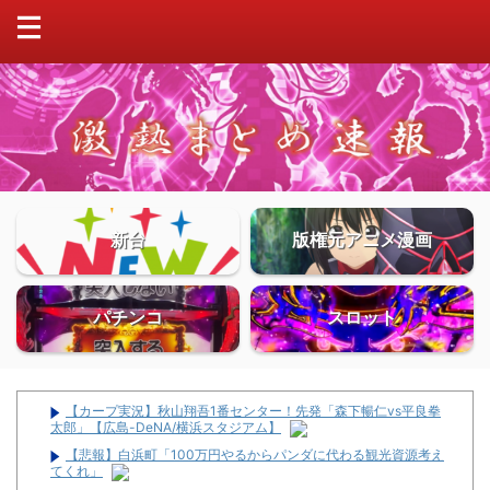
新台
版権元アニメ漫画
パチンコ
スロット
【カープ実況】秋山翔吾1番センター！先発「森下暢仁vs平良拳
太郎」【広島-DeNA/横浜スタジアム】
【悲報】白浜町「100万円やるからパンダに代わる観光資源考え
てくれ」