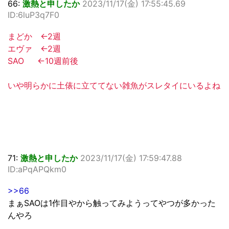
66:
激熱と申したか
2023/11/17(金) 17:55:45.69
ID:6luP3q7F0
まどか ←2週
エヴァ ←2週
SAO ←10週前後
いや明らかに土俵に立ててない雑魚がスレタイにいるよね
71:
激熱と申したか
2023/11/17(金) 17:59:47.88
ID:aPqAPQkm0
>>66
まぁSAOは1作目やから触ってみようってやつが多かった
んやろ