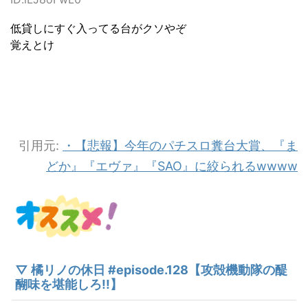
低貸しにすぐ入ってる台がクソやぞ
覚えとけ
引用元:
・【悲報】今年のパチスロ糞台大賞、『ま
どか』『エヴァ』『SAO』に絞られるwwww
▽ 橘リノの休日 #episode.128【攻殻機動隊の醍
醐味を堪能しろ!!】