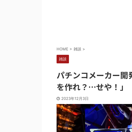
Powered by livedoor 相互RSS
HOME
>
雑談
>
雑談
パチンコメーカー開発
を作れ？…せや！」
2023年12月3日