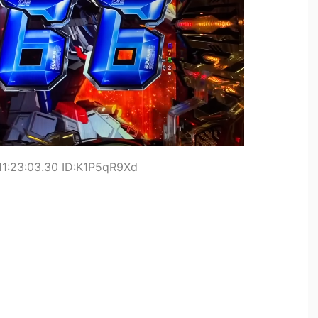
11:23:03.30 ID:K1P5qR9Xd
！