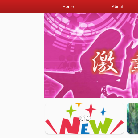
Home
About
新台