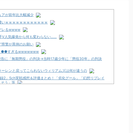
ュアが前年比大幅減少
凄いｗｗｗｗｗｗｗｗｗｗｗｗ
レるwwww
番手V人気爆発から何も変わらない……
ず県警が異例のお願い
、●●すぎるwwwwwww
被告に「無期懲役」の判決→当時17歳少年に「懲役30年」の判決
ラーレンと戻ってこられないウィリアムズは何が違うの
録2」5ch実戦感想＆評価まとめ！「劣化グール」「幻想リプレイ
りそう」等
」、北電子「LライザのアトリエKD」「Sゴーゴージャグラー4KT」な
うからホールは客を舐めるし釘も開けないんだよな
！」5ch実戦感想＆評価まとめ！「ATはそこそこやじきたしてる気
等
リが配信スタート！