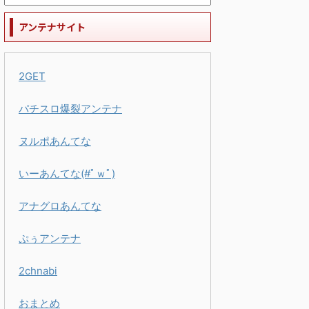
アンテナサイト
2GET
パチスロ爆裂アンテナ
ヌルポあんてな
いーあんてな(#ﾟｗﾟ)
アナグロあんてな
ぷぅアンテナ
2chnabi
おまとめ