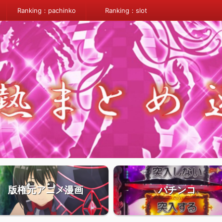
Ranking：pachinko
Ranking：slot
版権元アニメ漫画
パチンコ