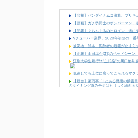
【悲報】バンダイナムコ決算、プリキ
【動画】ガチ勢同士のボンバーマン、
【朗報】ぐらんぶるのヒロイン、遂にデ
Vチューバー業界、2020年初頭の一
被災地・熊本、泥酔者の通報が止まら
【朗報】山田涼介(31)のベッドシーン
江別大学生暴行ﾀﾋ″主犯格″の川口侑斗
低迷しても上位に戻ってこられるマク
【新台】藤商事「Lとある魔術の禁書目
のタイミング噛み合えばヒリつく場面あ
News】ユニバ「L/バジリスクⅣXB
どが検定通過！
パチンカスが遠隔だのホルコンだの言
【新台】ユニバ「Lやじきた道中記参る
がする」「過去作と変わり映えしない」
L革命機ヴァルヴレイヴ2のスマホアプ