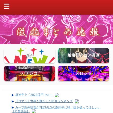
新台
版権元アニメ漫画
パチンコ
スロット
原神売上「2923億円です」
【ロマン】世界を動かした暗号ランキング
カープ新井監督が7回3失点の森翔平に喝「殻を破ってほしい」
【監督談話】