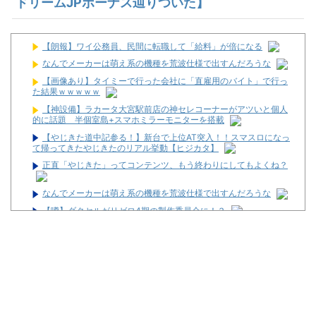
ドリームJPボーナス辿りついた】
【朗報】ワイ公務員、民間に転職して「給料」が倍になる
なんでメーカーは萌え系の機種を荒波仕様で出すんだろうな
【画像あり】タイミーで行った会社に「直雇用のバイト」で行っ
た結果ｗｗｗｗｗ
【神設備】ラカータ大宮駅前店の神セレコーナーがアツいと個人
的に話題 半個室島+スマホミラーモニターを搭載
【やじきた道中記参る！】新台で上位AT突入！！スマスロになっ
て帰ってきたやじきたのリアル挙動【ヒジカタ】
正直「やじきた」ってコンテンツ、もう終わりにしてもよくね？
なんでメーカーは萌え系の機種を荒波仕様で出すんだろうな
【噂】ダクセルがリゼロ4期の製作委員会に！？
女演者さん、キモすぎるファンに警告「何カップあるの？と発言
してきたり身体を触るのは怖いからやめて。次同じような事をした
ら出禁にさせていただく」
【悲報】競馬場に来たワイ、16:20以降現金発売してなくてガチ
ギレ
7月に65万円負けたパチンカスさん、ガチギレ「善良な市民がこ
んだけ負けるのはおかしい。半分返金しろ！！！」