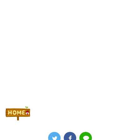
【新台】三共「eフィーバー機動戦士ガンダムSEED CLIMAX」
5ch実戦感想＆評価まとめ！コンプリート報告多数！「演出カッコ
いい」「また打ちたいと思える台」等
Powered by livedoor 相互RSS