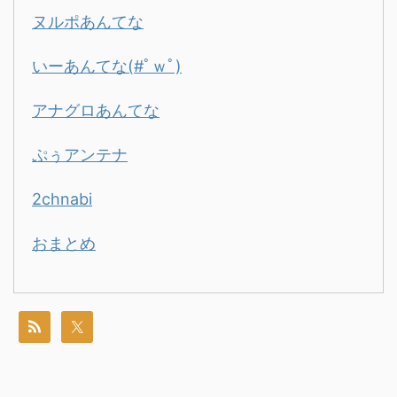
ヌルポあんてな
いーあんてな(#ﾟｗﾟ)
アナグロあんてな
ぷぅアンテナ
2chnabi
おまとめ