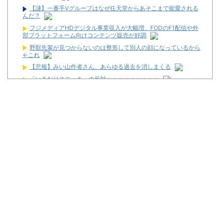
【謎】一番手Vグループはなぜ任天堂からあそこまで寵愛される
んだ？
フジメディアHDデジタル事業収入が大幅増、FODのF1配信や外
部プラットフォーム向けコンテンツ販売が好調
野獣先輩が見つからないのは整形して別人の顔になっているから
←これ
【悲報】みい山作者さん、あらゆる過去を消しまくる
「いきなりステーキ」の反対ｗｗｗｗｗｗｗｗｗ
【新台】三共「eフィーバー機動戦士ガンダムSEED CLIMAX」
5ch実戦感想＆評価まとめ！コンプリート報告多数！「演出カッコ
いい」「また打ちたいと思える台」等
【噂】ダクセルがリゼロ4期の製作委員会に！？
カチカチくんは小役数えてる感があって嫌。なんかスマートな小
役カウント方法ってない？
遊技機メーカーが制作委員会に入っている夏アニメ一覧が公開！
【新台】ユニバ「Lラグナドール」スペック情報が公開！上位AT
は2種類のエピソードから移行！