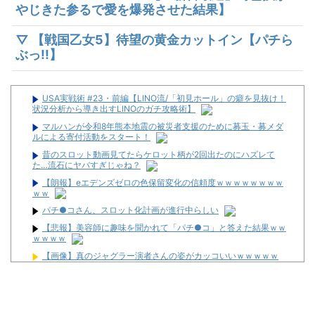
やじきた参るで愛を爆発させた結果】
▽ 【戦国乙女5】待望の黄金カットイン【パチら
ぶっ!!】
USA実戦術 #23・前編【LINO流/「初見ホール」の癖を見抜け！
状況分析から導き出すLINOのガチ攻略術】
マルハンが令和8年熊本地震の被災者支援のために募玉・募メダ
ルによる寄付活動をスタート！
昔のスロット動画見てたらケロット柄が2回出たのにハズレて
た…流石にヤバすぎじゃね？
【朗報】eエデンズゼロの色保留変化の信頼度ｗｗｗｗｗｗｗｗ
ｗｗ
パチ●コさん、スロット化計画が進行中らしい
【悲報】美容師に趣味を聞かれて「パチ●コ」と答えた結果ｗｗ
ｗｗｗｗ
【画像】真のジャグラー演者さんの姿がカッコいいｗｗｗｗｗ
毎日設定6が入ってる場所を演者さんが動画内で語り「常連から
嫌われる行為では？」と物議
【朗報】eエデンズゼロの色保留変化の信頼度ｗｗｗｗｗｗｗｗ