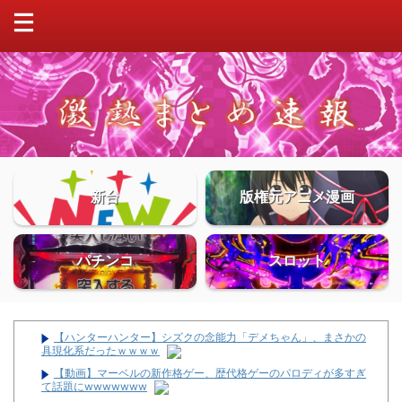
新台
版権元アニメ漫画
パチンコ
スロット
【ハンターハンター】シズクの念能力「デメちゃん」、まさかの
具現化系だったｗｗｗｗ
【動画】マーベルの新作格ゲー、歴代格ゲーのパロディが多すぎ
て話題にwwwwwww