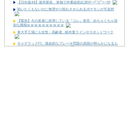
【日向坂46】坂井新奈、単独で外番組初出演ｷﾀ━(ﾟ∀ﾟ)━!!!!
戦いたくもないのに無理やり戦わさせられるポケモンが可哀想
【緊急】今の若者に急増している『コレ』依存、めちゃくちゃ深
刻な模様w w w w w w w w w w
車大手工場にも女性・高齢者…軽作業ラインやスポットワーク
キャデラックF1、致命的なブレーキ問題の原因が明らかになるも
解決には至っておらずめども立たず
寺田心、週6ジム通いで体重62kg→82kgに 110kgのベンチプレス
持ち上げる姿披露
配信見ただけで台を語る評論家みたいなユーザー増えすぎじゃな
い？金も使わずネガキャンって害悪だろ
マルハンが令和8年熊本地震の被災者支援のために募玉・募メダ
ルによる寄付活動をスタート！
兵庫県姫路市の「LEON」が8月16日で閉店へ
パチ屋の抽選始まるんだけど一応行った方がいいんか？
【噂】サミー「e推しの子」導入は2027年以降か！？