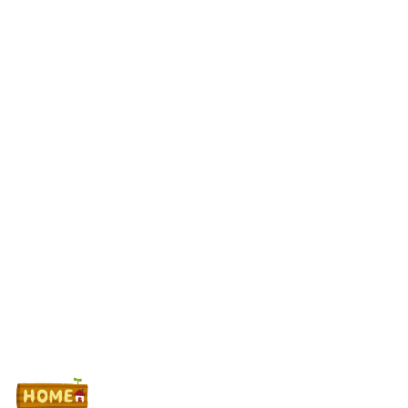
ｗｗ
【新台】京楽「e ソードアート・オンライン アリシゼーション 夜
空」感想・評判・まとめ！話題のフェアスタート、原作ファンから
評価されてる演出はどうよ！？
【JRA】高杉吏麒騎手が藤岡健一調教師を激怒させ「所属取消」
フリー転身へ、との噂
配信見ただけで台を語る評論家みたいなユーザー増えすぎじゃな
い？金も使わずネガキャンって害悪だろ
Powered by livedoor 相互RSS