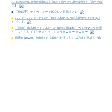
へ2030年W杯決勝の開催を打診か！海外から批判殺到！【海外の反
応】
【遊戯王】ヤドカリューで900レス目指すスレ
ハンターハンターにわか「何でも切れる刀は具現化できない(ﾆﾁ
ｯ」←これ
【動画】御当地アイドルだった頃の今田美桜、ガチのマジで可愛
くてワイらをびびらせまくってしまうw w w w w w w w
日産e-power、無給油で1980km走行しギネス記録を達成！→山
頂から下ってるだけでした…
海外「日本は戦勝国なんだよ」 戦後の日本人の特別な生き様に各
国から称賛の声
全財産1万でパチンコ打つなら何がいい
パチ屋←ぶっちゃけここって休憩所として最適過ぎね？？？？？
ｗｗｗｗｗｗｗｗｗｗｗｗｗｗｗｗ
パチンコ大勝利ワイ、高級とんかつ食べに来る
パチ屋無くせば犯罪減るのにね
初めて打ったスロットなに？