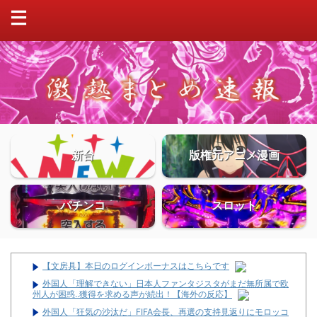
新台
版権元アニメ漫画
パチンコ
スロット
【文房具】本日のログインボーナスはこちらです
外国人「理解できない」日本人ファンタジスタがまだ無所属で欧
州人が困惑..獲得を求める声が続出！【海外の反応】
外国人「狂気の沙汰だ」FIFA会長、再選の支持見返りにモロッコ