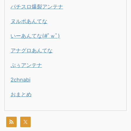
パチスロ爆裂アンテナ
ヌルポあんてな
いーあんてな(#ﾟｗﾟ)
アナグロあんてな
ぷぅアンテナ
2chnabi
おまとめ