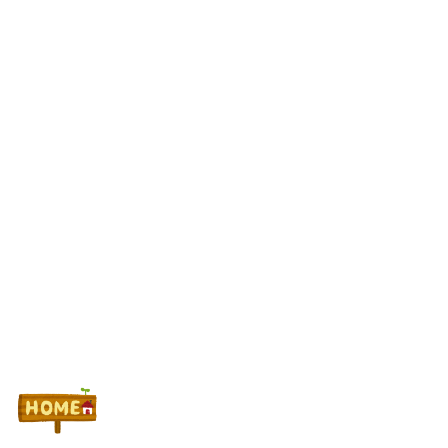
に期待値溜まってる
シャルさん、ZENT555のハナハナモーニング事件に怒り「会社
主体なら終わってる」
【噂】ダイイチ「PH羽根モノ天羽一閃」導入日は11月2日予
定！？
Powered by livedoor 相互RSS