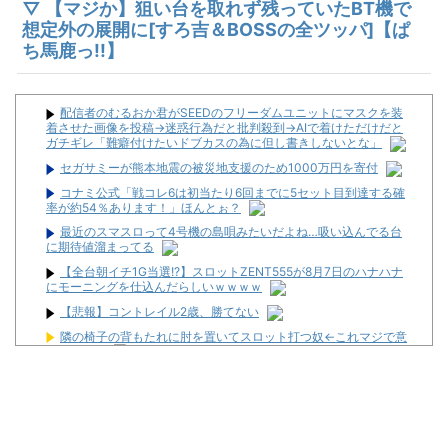
▽ 【マジか】狙い台を取れず残っていたBT機で
想定外の展開に[すろ吉＆BOSSの全ツッパ]【ぱ
ち馬鹿っ!!】
配信者のむるおか君がSEEDのフリーダムユニットにマスクを装
着させた画像を投稿→迷惑行為だと批判殺到→AIで着けただけだと
ガチギレ「難癖付けたいドブカスの為に但し書きしないとな」
セガサミーが熊本地震の被災地支援のため1000万円を寄付
コナミ公式「戦コレ6は初当たり6回までに5セット目到達する確
率が約54％あります！」ほんとぉ？
最近のスマスロって4号機の島唄みたいだよね…吸い込んでる台
に期待値溜まってる
【全台朝イチ1G当選!?】スロットZENT555が8月7日のハナハナ
にモーニングを仕込んだらしいｗｗｗｗ
【悲報】コントレイル2歳、勝てない
隣の椅子の背もたれに肘を置いてスロット打つ奴←これマジで意
味分からん
【画像あり】セブンイレブンのバイト「AIにちいかわの画像を食
わせてっと………できた！」
ハナハナのスマート遊技機化は自滅の道だと思う
最近のスマスロって4号機の島唄みたいだよね…吸い込んでる台