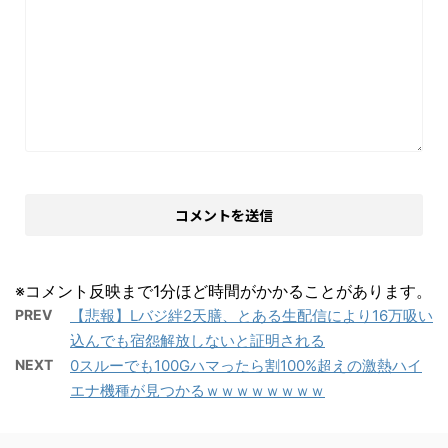
※コメント反映まで1分ほど時間がかかることがあります。
PREV
【悲報】Lバジ絆2天膳、とある生配信により16万吸い
込んでも宿怨解放しないと証明される
NEXT
0スルーでも100Gハマったら割100%超えの激熱ハイ
エナ機種が見つかるｗｗｗｗｗｗｗｗ