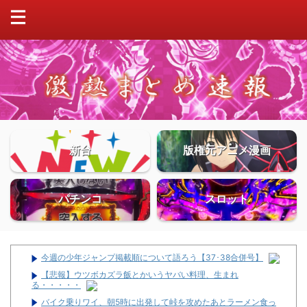
新台
版権元アニメ漫画
パチンコ
スロット
今週の少年ジャンプ掲載順について語ろう【37･38合併号】
【悲報】ウツボカズラ飯とかいうヤバい料理、生まれ
る・・・・・
バイク乗りワイ、朝5時に出発して峠を攻めたあとラーメン食っ