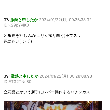
37:
激熱と申したか
2024/01/22(月) 00:26:33.32
ID:K29pYviK0
牙狼剣を押し込め(回りが振り向く)→プスッ
死にたい(⁠´⁠;⁠︵⁠;⁠`⁠)
39:
激熱と申したか
2024/01/22(月) 00:28:08.98
ID:ETG2TNc80
立花響とかいう勝手にレバー操作するパチンカス