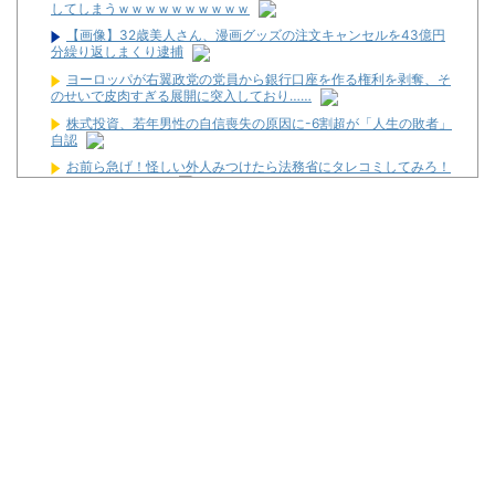
してしまうｗｗｗｗｗｗｗｗｗｗ
【画像】32歳美人さん、漫画グッズの注文キャンセルを43億円
分繰り返しまくり逮捕
ヨーロッパが右翼政党の党員から銀行口座を作る権利を剥奪、そ
のせいで皮肉すぎる展開に突入しており……
株式投資、若年男性の自信喪失の原因に-6割超が「人生の敗者」
自認
お前ら急げ！怪しい外人みつけたら法務省にタレコミしてみろ！
意外と仕事するぞ？
【画像】タトゥーだらけの美人海鮮料理人、現る！！←コレはセ
クシー過ぎてワイらにブッ刺さりまくりw w w w w w w w w
ユニバが「次回」予告を公開！バジがくるのか！？
東京都府中市の「ニューアサヒ府中四谷店」が8月16日で閉店へ
【新台】ダイイチ「中森明菜・歌姫伝説～FOR FANS～」スペッ
ク・筐体画像まとめ！枠は2色ある模様！
邪神ちゃん作者「打たなきゃ良かった・・・」
2026年7月に最も売れたパチンコが判明！機種はe無職転生で台
数は12500台！