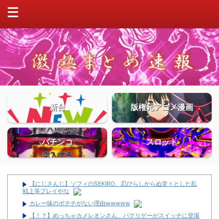
新台
版権元アニメ漫画
パチンコ
スロット
【にじさんじ】ソフィのSEKIRO、忍びらしからぬ堂々とした乱
戦上等プレイやな
カレー味のポテチがない理由wwwww
【！？】めっちゃカメレオンさん、パクリゲーがスイッチに登場