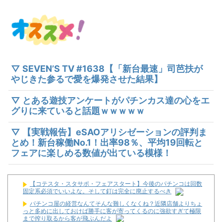
▽ SEVEN’S TV #1638【「新台最速」司芭扶が
やじきた参るで愛を爆発させた結果】
▽ とある遊技アンケートがパチンカス達の心をエ
グりに来ていると話題ｗｗｗｗｗ
▽ 【実戦報告】eSAOアリシゼーションの評判ま
とめ！新台稼働No.1！出率98％、平均19回転と
フェアに楽しめる数値が出ている模様！
【コテスタ・スタサポ・フェアスタート】今後のパチンコは回数
固定系必須でいいよな。そして釘は完全に廃止するべき
パチンコ屋の経営なんてそんな難しくなくね？近隣店舗よりちょ
っと多めに出しておけば勝手に客が寄ってくるのに強欲すぎて極限
まで搾り取るから客が飛ぶんだよ