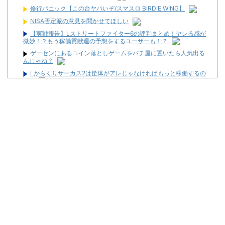
修行パニック【この台ヤバいぞ/スマスロ BIRDIE WING】
NISA否定派の意見を聞かせてほしい
【実戦報告】Lストリートファイター6の評判まとめ！ヤレる感が
微妙！？もう稼働貢献週の予想をするユーザーも！？
ゲーセンにあるコイン落としゲームをパチ屋に置いたら人気出る
んじゃね？
Lからくりサーカス2は筐体がアレじゃなければもっと稼働するの
か？
【新台】ダイイチ「中森明菜・歌姫伝説～FOR FANS～」スペッ
ク・筐体画像まとめ！枠は2色ある模様！
冷笑系パチンカスさん「フルカスは脳死？成人男子がパチンコの
演出に一喜一憂してる方が脳死なんよ」
【なんG競馬】田原成貴さんの逮捕歴、まあまあ凄い
【悲報】美容師に趣味を聞かれて「パチ●コ」と答えた結果ｗｗ
ｗｗｗｗ
ユニバが「次回」予告を公開！バジがくるのか！？