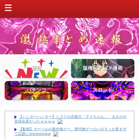
新台
版権元アニメ漫画
パチンコ
スロット
【ハンターハンター】シズクの念能力「デメちゃん」、まさかの
具現化系だったｗｗｗｗ
【動画】マーベルの新作格ゲー、歴代格ゲーのパロディが多すぎ
て話題にwwwwwww