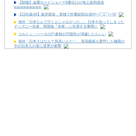
【朗報】金曜ロードショーで8番出口が地上波初放送
wwwwwwwww
【日向坂46】坂井新奈、単独で外番組初出演ｷﾀ━(ﾟ∀ﾟ)━!!!!
海外「日本なんて行くんじゃなかった…」 日本を知ってしまった
ディズニー信者、帰国後『本家』に失望する事態に
コルトン・ハータのF1参戦の可能性が消滅したらしい
海外「日本人はなんて気高いんだ！」 英高級紙も驚愕した極限の
中の日本人の姿に世界が衝撃
【驚愕】マチアプで会った外国人からまさかの『こう』言われた
んやがこれワイ詰みか？？？？？？？
【新台】平和「L転生王女と天才令嬢の魔法革命」公式の機種情
報が公開！Wヒロインでボーナスループ革命！
配信見ただけで台を語る評論家みたいなユーザー増えすぎじゃな
い？金も使わずネガキャンって害悪だろ
マルハンが令和8年熊本地震の被災者支援のために募玉・募メダ
ルによる寄付活動をスタート！
兵庫県姫路市の「LEON」が8月16日で閉店へ
パチ屋の抽選始まるんだけど一応行った方がいいんか？