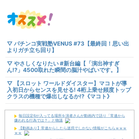
▽ パチンコ実戦塾VENUS #73【最終回！思い出
よりガチ立ち回り】
▽ やさしくなりたい #新台編【「演出神すぎ
ん!?」4500取れた瞬間の脳汁やばいです。】
▽ 【スロット ワールドダイスター】マコトが導
入初日からセンスを見せる! 4桁上乗せ頻度トップ
クラスの機種で爆出しなるか!?《マコト》
毎日設定6が入ってる場所を演者さんが動画内で語り「常連から
嫌われる行為では？」と物議
【動画あり】常連からしたら迷惑でしかない情報がこちらｗｗｗ
ｗｗ