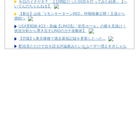
今日のイチゲキ↑「２日間虹だったGODを打ってみた結果」【へ
いてんのちゃんねる】
【新台】山佐「LモンキーターンRED」特報映像公開！王道から
挑戦へ
USA実戦術 #23・前編【LINO流/「初見ホール」の癖を見抜け！
状況分析から導き出すLINOのガチ攻略術】
【悲報】L東京喰種で過去最低記録を更新したった…
配信見ただけで台を語る評論家みたいなユーザー増えすぎじゃな
い？金も使わずネガキャンって害悪だろ
【新台】京楽「e ソードアート・オンライン アリシゼーション 夜
空」感想・評判・まとめ！話題のフェアスタート、原作ファンから
評価されてる演出はどうよ！？
【中古機価格230万円】スマスロSAO2、またガラスが粉々にな
る…
【動画】「店内に浸水してきてもお構いなし」東海地方のスロカ
スさん、覚悟が違う…
税務署員1億円超脱税疑い 詐取金で競艇か、国税当局
【新台】平和「L転生王女と天才令嬢の魔法革命」公式の機種情
報が公開！Wヒロインでボーナスループ革命！