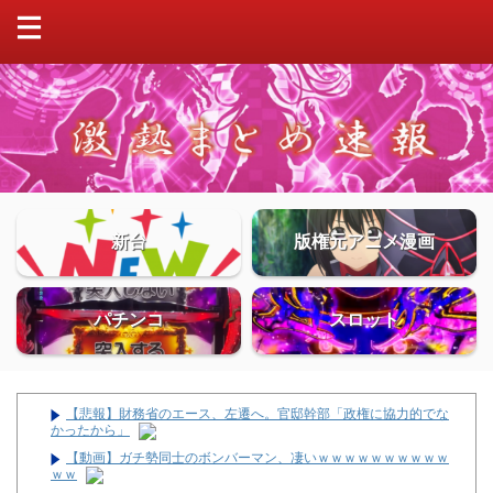
新台
版権元アニメ漫画
パチンコ
スロット
【悲報】財務省のエース、左遷へ。官邸幹部「政権に協力的でな
かったから」
【動画】ガチ勢同士のボンバーマン、凄いｗｗｗｗｗｗｗｗｗｗ
ｗｗ