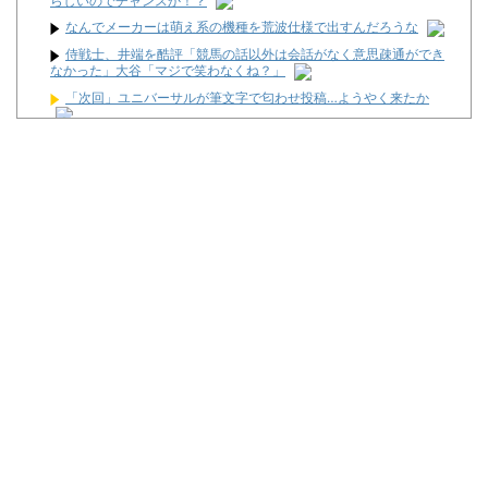
らしいのでチャンスか！？
なんでメーカーは萌え系の機種を荒波仕様で出すんだろうな
侍戦士、井端を酷評「競馬の話以外は会話がなく意思疎通ができ
なかった」大谷「マジで笑わなくね？」
「次回」ユニバーサルが筆文字で匂わせ投稿…ようやく来たか
パチンコ配信者さん、ミスでSEEDをパンクさせてしまう…
【朗報】プチプチで有名な川上産業、社名を「プチプチ株式会
社」に変更ｗｗｗｗｗ
KEIZ守山店「近日動きます！8月7日に重大告知！」→「8月7日
は店休日とさせて頂きます」
【動画】「店内に浸水してきてもお構いなし」東海地方のスロカ
スさん、覚悟が違う…
ヒロシヤングアワー #645【ギスギスを回避せよ！！】
News】ユニバ「L/バジリスクⅣXB」、北電子「Lライザのアト
リエKD」「Sゴーゴージャグラー4KT」などが検定通過！
Powered by livedoor 相互RSS