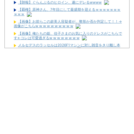
【朗報】ぐらんぶるのヒロイン、遂にデレるwwww
【覇権】原神さん、7年目にして最盛期を迎えるｗｗｗｗｗｗｗ
ｗｗｗ
【画像】お前らこの超美人容疑者が、整形か否か判定して！！→
画像がこちらw w w w w w w w w w
【画像】俺たちの姫、佳子さまのお気に入りのドレスがこちらで
す←コレは可愛過ぎるw w w w w w w w
メルセデスのラッセルは2026F1マシンに対し雑音をきり離し本
質的な部分に集中できていないらしい
20代「50年ローンでええやろ」←これマジ？？？
News】ユニバ「L/バジリスクⅣXB」、北電子「Lライザのアト
リエKD」「Sゴーゴージャグラー4KT」などが検定通過！
パチンカスが遠隔だのホルコンだの言うからホールは客を舐める
し釘も開けないんだよな
【新台】ユニバ「Lやじきた道中記参る！」5ch実戦感想＆評価ま
とめ！「ATはそこそこやじきたしてる気がする」「過去作と変わり
映えしない」等
L革命機ヴァルヴレイヴ2のスマホアプリが配信スタート！
「m HOLD’EM 西宮」が8月12日オープン！