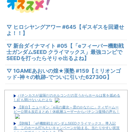
▽ ヒロシヤングアワー #645【ギスギスを回避せ
よ！！】
▽ 新台ダイナマイト #05【「eフィーバー機動戦
士ガンダムSEED クライマックス」最強コンビで
SEEDを打ったらそりゃ出るよね】
▽ 1GAMEあおいの煌★漢塾 #159【ミリオンゴ
ッド-神々の軌跡-でついに引いた62730G】
パチンカスが遠隔だのホルコンだの言うからホールは客を舐める
し釘も開けないんだよな
【新台】ニューギン「e花の慶次～雲のかなたに」ティザームー
ビー公開＆反応まとめ！休眠層ユーザーからパチンコ復帰の声も！
【朗報】「eF機動戦士ガンダムSEEDクライマックス」導入記
念、このホール打ちたいキャンペーンが始まる。当たりやすい状況