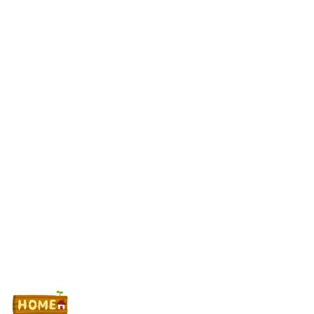
スロッターさん「右隣が朝からずっとこれで地獄すぎる…」←こ
れで晒すのはどうなんだと物議
最新パチンコ 稼働貢献1週で終わるwwwww
Powered by livedoor 相互RSS