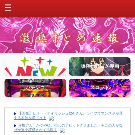
新台
版権元アニメ漫画
パチンコ
スロット
【画像】ビリー・アイリッシュ(24)さん、ライブでマンスジが見
える衣装を着て炎上
赤坂アカ「かぐや様、推しの子ヒットさせました」←この人がな
ぜか過小評価されてる理由