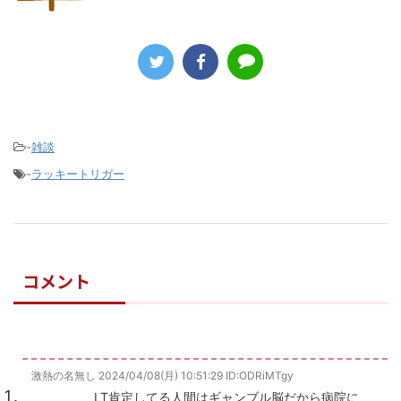
-
雑談
-
ラッキートリガー
コメント
激熱の名無し
2024/04/08(月) 10:51:29
ID:ODRiMTgy
LT肯定してる人間はギャンブル脳だから病院に