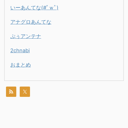
いーあんてな(#ﾟｗﾟ)
アナグロあんてな
ぷぅアンテナ
2chnabi
おまとめ