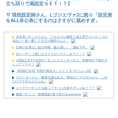
立ち回りで高設定ＧＥＴ！？】
▽ 現役設定師さん、Lゴジエヴァ2に怒り「設定差
をALL非公表にするのはさすがに舐めすぎ」
冷笑系パチンカスさん「フルカスは脳死？成人男子がパチンコの
演出に一喜一憂してる方が脳死なんよ」
仕事が出来ない奴の特徴「飯が遅い」「運転下手」
古いパチンコ屋にはゴリラがいた←これマジ！？
L戦国乙女5で456をツモったスロッターさん、本能寺が下振れま
くってツラそう
【戦国乙女5】待望の黄金カットイン【パチらぶっ!!】
スロッターさん「優遇冷遇はある。理由はスマスロだから、これ
だけで十分なんだよね」
ジャグラーやってる奴ってヤバいの多すぎじゃね？？？
最新パチンコ 稼働貢献1週で終わるwwwww
【悲報】体調不良で休んでパチ●コ屋に通ってたら数十日単位の
証拠写真撮られて会社クビになった
【悲報】競馬場に来たワイ、16:20以降現金発売してなくてガチ
ギレ