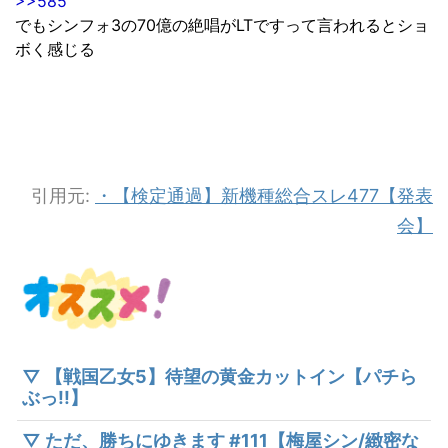
>>585
でもシンフォ3の70億の絶唱がLTですって言われるとショ
ボく感じる
引用元:
・【検定通過】新機種総合スレ477【発表
会】
▽ 【戦国乙女5】待望の黄金カットイン【パチら
ぶっ!!】
▽ ただ、勝ちにゆきます #111【梅屋シン/緻密な