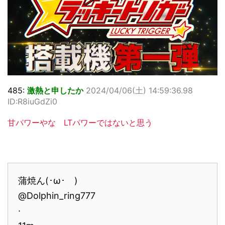
485:
激熱と申したか
2024/04/06(土) 14:59:36.98
ID:R8iuGdZi0
甘パワーやな LTパワーではないと思う
蒲焼ん(･ω･ )
@Dolphin_ring777
·