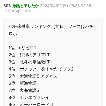
597:
激熱と申したか
2024/04/07(日) 08:36:32.86
ID:06tSg2HM0
パチ稼働率ランキング（前日）ソースはパチ
ロボ
1位 eリゼロ2
2位 緋弾のアリアLT
3位 北斗の拳強敵LT
4位 ポチッと一発！おだてブタ2
5位 大海物語5 アグネス
6位 新海物語
7位 大海物語5
8位 シンエヴァレイ
9位 オーバーロードLT