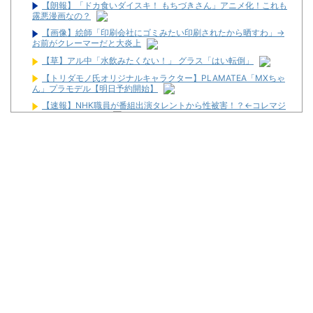
【朗報】「ドカ食いダイスキ！ もちづきさん」アニメ化！これも
露悪漫画なの？
【画像】絵師「印刷会社にゴミみたい印刷されたから晒すわ」→
お前がクレーマーだと大炎上
【草】アル中「水飲みたくない！」 グラス「はい転倒」
【トリダモノ氏オリジナルキャラクター】PLAMATEA「MXちゃ
ん」プラモデル【明日予約開始】
【速報】NHK職員が番組出演タレントから性被害！？←コレマジ
ならヤバくねーか？
【ライザのアトリエ】キューズQ「ライザ(ライザリン・シュタウ
ト)ウェディングStyle」フィギュア【予約開始】
最新パチンコ 稼働貢献1週で終わるwwwww
【噂】サミー「eシャングリラ・フロンティア」導入は12月以
降！？
パチンコ台欲しさに白タク行為をした82歳の無職の男を逮捕
ユニバが「次回」予告を公開！バジがくるのか！？
東京都府中市の「ニューアサヒ府中四谷店」が8月16日で閉店へ