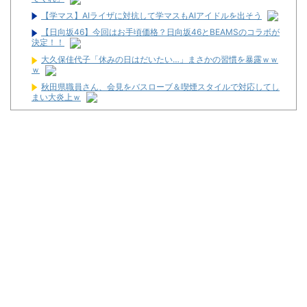
【学マス】AIライザに対抗して学マスもAIアイドルを出そう
【日向坂46】今回はお手頃価格？日向坂46とBEAMSのコラボが
決定！！
大久保佳代子「休みの日はだいたい…」まさかの習慣を暴露ｗｗ
ｗ
秋田県職員さん、会見をバスローブ＆喫煙スタイルで対応してし
まい大炎上ｗ
【怒報】国税庁「あのさぁ！君らがちゃんと納税してくれないと
こうなっちゃうけどどうする？！」←これw w w w w w w w
ショートスリーパー堀大輔、高須幹弥にブチギレ
ワイが明日3万で勝負するべきスロット
【新台】サンセイ「L牙狼 闇を照らす者」スペック詳細！ATは平
均740枚が82.6％ループ！
【新台】山佐「LゼーガペインETR」発売告知画像が公開！
【噂】ユニバ「Lバジリスク4」導入は12月以降！？
【噂】オーイズミ「Lアカマター」近々にも動きあり！？