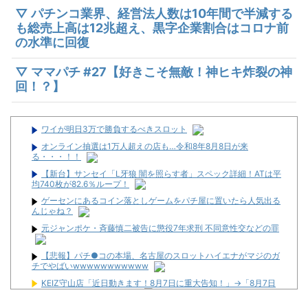
▽ パチンコ業界、経営法人数は10年間で半減する
も総売上高は12兆超え、黒字企業割合はコロナ前
の水準に回復
▽ ママパチ #27【好きこそ無敵！神ヒキ炸裂の神
回！？】
ワイが明日3万で勝負するべきスロット
オンライン抽選は1万人超えの店も…令和8年8月8日が来
る・・・！！
【新台】サンセイ「L牙狼 闇を照らす者」スペック詳細！ATは平
均740枚が82.6％ループ！
ゲーセンにあるコイン落としゲームをパチ屋に置いたら人気出る
んじゃね？
元ジャンポケ・斉藤慎二被告に懲役7年求刑 不同意性交などの罪
【悲報】パチ●コの本場、名古屋のスロットハイエナがマジのガ
チでやばいwwwwwwwwwww
KEIZ守山店「近日動きます！8月7日に重大告知！」→「8月7日
は店休日とさせて頂きます」