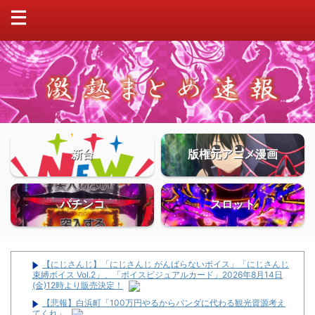
新台
版権元アニメ漫画
パチンコ
スロット
【にじさんじ】「にじさんじ がんばらないボイス」「にじさんじ
束縛ボイス Vol.2」、「ボイスビジュアルカード」2026年8月14日
(金)12時より販売決定！
【悲報】白浜町「100万円やるからパンダに代わる観光資源考え
てくれ」