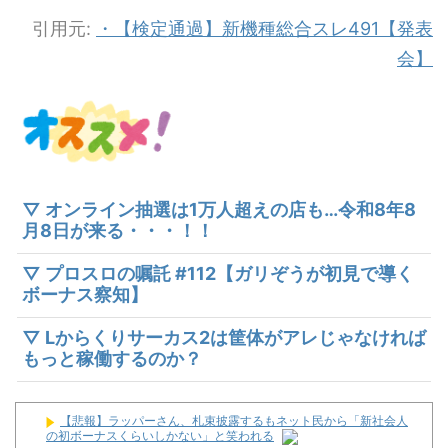
引用元:
・【検定通過】新機種総合スレ491【発表
会】
▽ オンライン抽選は1万人超えの店も…令和8年8
月8日が来る・・・！！
▽ プロスロの嘱託 #112【ガリぞうが初見で導く
ボーナス察知】
▽ Lからくりサーカス2は筐体がアレじゃなければ
もっと稼働するのか？
【悲報】ラッパーさん、札束披露するもネット民から「新社会人
の初ボーナスくらいしかない」と笑われる