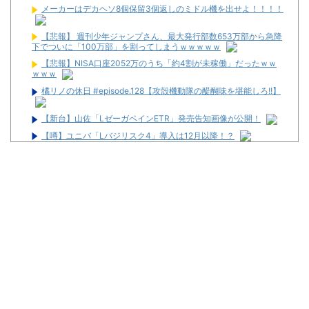
メーカーはデカヘソ8個保留3個返しのミドル機を出せよ！！！！
【悲報】 週刊少年ジャンプさん、最大発行部数653万部から急降
下でついに「100万部」を割ってしまうｗｗｗｗｗ
【悲報】NISA口座2052万のうち「約4割が未稼働」だったｗｗ
ｗｗｗ
橘リノの休日 #episode.128【攻殻機動隊の醍醐味を堪能しろ!!】
【新台】山佐「LゼーガペインETR」発売告知画像が公開！
【噂】ユニバ「Lバジリスク4」導入は12月以降！？
【噂】オーイズミ「Lアカマター」近々にも動きあり！？
配信者のむるおか君がSEEDのフリーダムユニットにマスクを装
着させた画像を投稿→迷惑行為だと批判殺到→AIで着けただけだと
ガチギレ「難癖付けたいドブカスの為に但し書きしないとな」
【動画】「店内に浸水してきてもお構いなし」東海地方のスロカ
スさん、覚悟が違う…
【海外競馬】ナイソス電撃引退
【新台】サンセイ「L牙狼 闇を照らす者」スペック詳細！ATは平
均740枚が82.6％ループ！