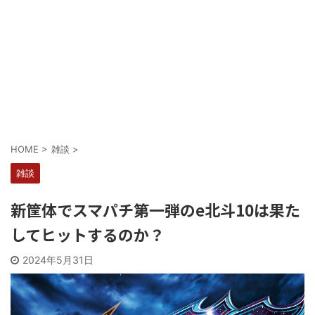
Powered by livedoor 相互RSS
HOME
>
雑談
>
雑談
新筐体でスマパチ第一弾のe北斗10は果た
してヒットするのか？
2024年5月31日