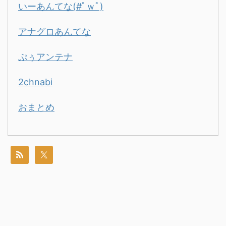
いーあんてな(#ﾟｗﾟ)
アナグロあんてな
ぷぅアンテナ
2chnabi
おまとめ