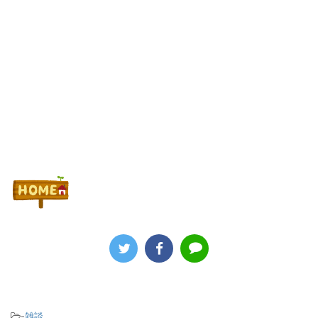
Powered by livedoor 相互RSS
-
雑談