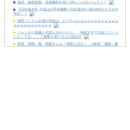
西武・柘植世那、母校勝利を祝う4年ぶりのホームラン！
【日向坂46】今回はお手頃価格？日向坂46とBEAMSのコラボが
決定！！
移民ベトナム女達の宅飲み、レベチｗｗｗｗｗｗｗｗｗｗｗｗｗ
ｗｗｗｗｗｗｗｗｗｗｗ
ジャンポケ斎藤と代理人のやりとり、「地獄すぎて完全にコント
になってる……」と衝撃を受ける人が続出中
政府「増税」敵「増税すんな！増税メガネ！」→政府「減税」敵
「減税すんな！社会保障どうなる！」
【衝撃】若い女の子からする「甘い匂い」の正体、まさか分から
ないDTなんておらんよな？よな？w w w w w w w w w w w
【新台】サンセイ「L牙狼 闇を照らす者」スペック詳細！ATは平
均740枚が82.6％ループ！
【新台】山佐「LゼーガペインETR」発売告知画像が公開！
【噂】ユニバ「Lバジリスク4」導入は12月以降！？
【噂】オーイズミ「Lアカマター」近々にも動きあり！？
【新台】三洋「L邪神ちゃんドロップキック」5ch実戦感想＆評価
まとめ！「吸い込み爆速で出玉伸びないSAO2」「AT当てても50G
以内に1/200か1/500引かないと話にならない」等