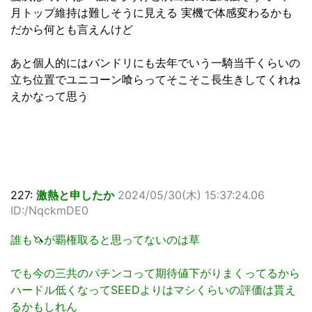
月トップ維持は難しそうに見える 実機で体感変わるかも
だから何とも言えんけど
あと個人的にはバンドリにも去年でいう一騎当千くらいの
立ち位置でユニコーン喰らってそこそこ長生きしてくれね
えかなって思う
227:
激熱と申したか
2024/05/30(木) 15:37:24.06
ID:/NqckmDE0
誰も🦄が覇権取ると思ってないのは草
でも今の三共のパチンコって期待値下がりまくってるから
ハードル低くなってSEEDよりはマシくらいの評価は貰え
るかもしれん