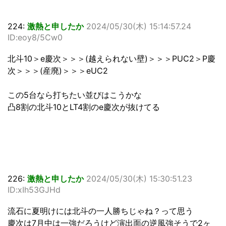
224:
激熱と申したか
2024/05/30(木) 15:14:57.24
ID:eoy8/5Cw0
北斗10＞e慶次＞＞＞(越えられない壁)＞＞＞PUC2＞P慶
次＞＞＞(産廃)＞＞＞eUC2
この5台なら打ちたい並びはこうかな
凸8割の北斗10とLT4割のe慶次が抜けてる
226:
激熱と申したか
2024/05/30(木) 15:30:51.23
ID:xIh53GJHd
流石に夏明けには北斗の一人勝ちじゃね？って思う
慶次は7月中は一強だろうけど演出面の逆風強そうで2ヶ