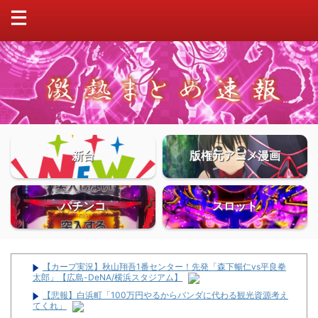
新台
版権元アニメ漫画
パチンコ
スロット
【カープ実況】秋山翔吾1番センター！先発「森下暢仁vs平良拳
太郎」【広島-DeNA/横浜スタジアム】
【悲報】白浜町「100万円やるからパンダに代わる観光資源考え
てくれ」