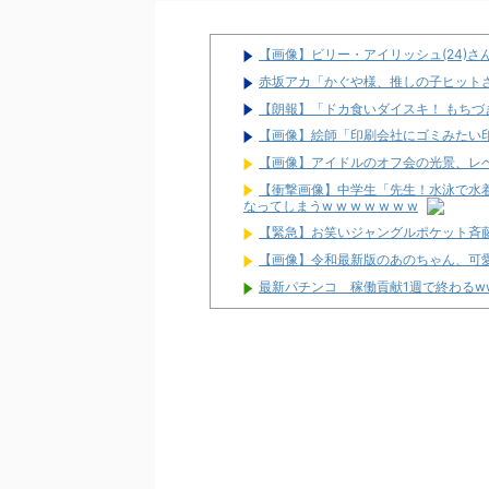
【画像】ビリー・アイリッシュ(24)
赤坂アカ「かぐや様、推しの子ヒット
【朗報】「ドカ食いダイスキ！ もち
【画像】絵師「印刷会社にゴミみたい
【画像】アイドルのオフ会の光景、レベチw w
【衝撃画像】中学生「先生！水泳で水
なってしまうw w w w w w w
【緊急】お笑いジャングルポケット斉
【画像】令和最新版のあのちゃん、可愛過
最新パチンコ 稼働貢献1週で終わるw
【噂】サミー「eシャングリラ・フロン
パチンコ台欲しさに白タク行為をした8
ユニバが「次回」予告を公開！バジが
東京都府中市の「ニューアサヒ府中四谷