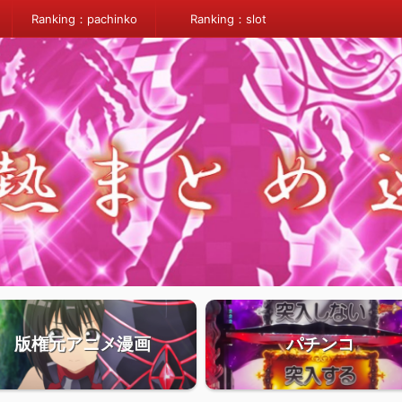
Ranking：pachinko
Ranking：slot
版権元アニメ漫画
パチンコ