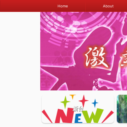
Home
About
新台