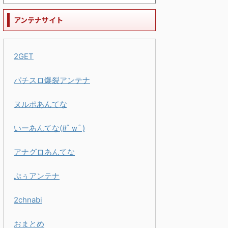
アンテナサイト
2GET
パチスロ爆裂アンテナ
ヌルポあんてな
いーあんてな(#ﾟｗﾟ)
アナグロあんてな
ぷぅアンテナ
2chnabi
おまとめ