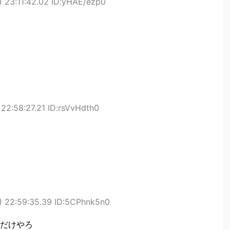
 23:11:42.02 ID:yHAE/ezp0
22:58:27.21 ID:rsVvHdth0
 22:59:35.39 ID:5CPhnk5n0
だけやろ