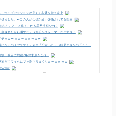
さん、ライブでマンスジが見える衣装を着て炎上
させました」←この人がなぜか過小評価されてる理由
づきさん」アニメ化！これも露悪漫画なの？
印刷されたから晒すわ」→お前がクレーマーだと大炎上
 w w w w w w w w w
着になるのイヤです！」先生「分かった」→結果まさかの『こう』
藤慎二被告に懲役7年の求刑←これ…
ぎてワイらにブッ刺さりまくりw w w w w w
wwww
ティア」導入は12月以降！？
2歳の無職の男を逮捕
くるのか！？
店」が8月16日で閉店へ