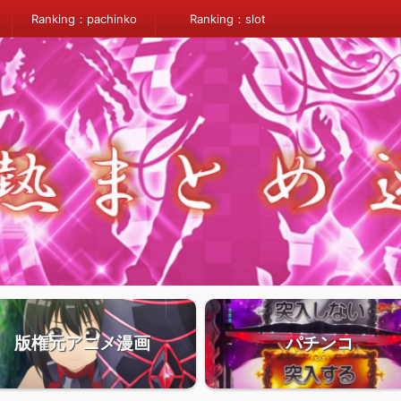
Ranking：pachinko
Ranking：slot
版権元アニメ漫画
パチンコ