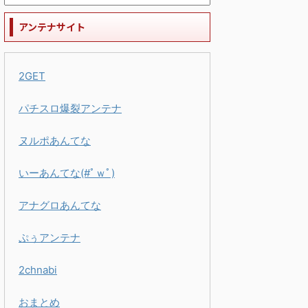
アンテナサイト
2GET
パチスロ爆裂アンテナ
ヌルポあんてな
いーあんてな(#ﾟｗﾟ)
アナグロあんてな
ぷぅアンテナ
2chnabi
おまとめ