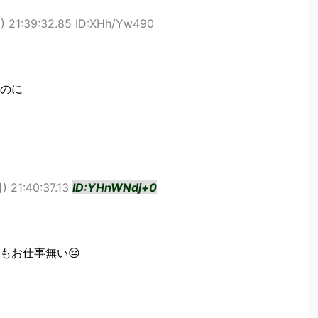
 21:39:32.85 ID:XHh/Yw490
のに
) 21:40:37.13
ID:YHnWNdj+0
もお仕事無い😔