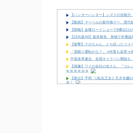
【ハンターハンター】シズクの念能力
【動画】マーベルの新作格ゲー、歴代格
【朗報】金曜ロードショーで8番出口が
【日向坂46】坂井新奈、単独で外番組初出演ｷ
【衝撃】クロちゃん、とち狂ったツイ
「居眠り運転かな？」→何度も追突→
中道改革連合、全国キャラバン開始も
【画像】ワイの会社の女さん、『コレ』を
w w w w w w
【新台】平和「L転生王女と天才令嬢
命！
配信見ただけで台を語る評論家みたい
マルハンが令和8年熊本地震の被災者
兵庫県姫路市の「LEON」が8月16日
パチ屋の抽選始まるんだけど一応行っ