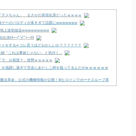
「デメちゃん」、まさかの具現化系だったｗｗｗｗ
ゲーのパロディが多すぎて話題にwwwwwww
地上波初放送wwwwwwwww
ﾀ━(ﾟ∀ﾟ)━!!!!
ートをする←コレ言うほどおかしいか？？？？？？
夫婦「これは事故じゃない」と気付く…
「で、お前誰？」状態ｗｗｗｗｗ
強調し過ぎて完全にあたしこ枠を狙ってるんだがw w w w w w
の魔法革命」公式の機種情報が公開！Wヒロインでボーナスループ革
なユーザー増えすぎじゃない？金も使わずネガキャンって害悪だろ
支援のために募玉・募メダルによる寄付活動をスタート！
で閉店へ
た方がいいんか？