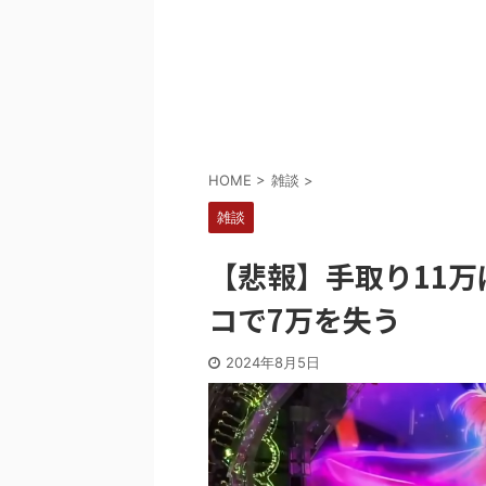
Powered by livedoor 相互RSS
HOME
>
雑談
>
雑談
【悲報】手取り11
コで7万を失う
2024年8月5日