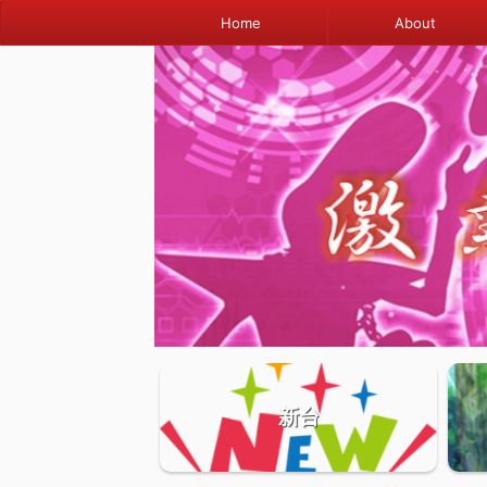
Home
About
新台