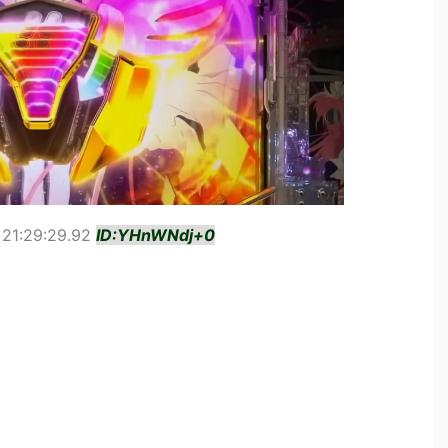
21:29:29.92
ID:YHnWNdj+0