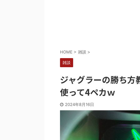
Powered by livedoor 相互RSS
HOME
>
雑談
>
雑談
ジャグラーの勝ち方
使って4ペカｗ
2024年8月16日