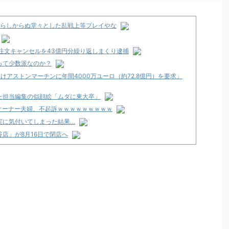
忍びらしからぬ堂々とした乱戦上等プレイやな
注文キャンセルを43億円分繰り返しまくり逮捕
って少数派なのか？
けアストンマーチンに年間4000万ユーロ（約72.8億円）を要求」
た担当編集の似顔絵「ムダに東大卒」
オーナー夫婦、不起訴ｗｗｗｗｗｗｗｗｗ
実に気付いてしまった結果…
店」が8月16日で閉店へ
～FOR FANS～」スペック・筐体画像まとめ！枠は2色ある模様！
・・・」
明！機種はe無職転生で台数は12500台！
8月16日で閉店