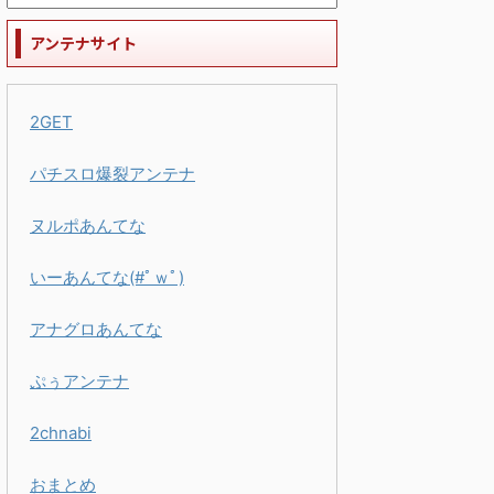
アンテナサイト
2GET
パチスロ爆裂アンテナ
ヌルポあんてな
いーあんてな(#ﾟｗﾟ)
アナグロあんてな
ぷぅアンテナ
2chnabi
おまとめ