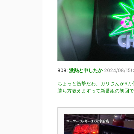
808:
激熱と申したか
2024/08/15(木
ちょっと衝撃だわ。ガリさんが6万
勝ち方教えますって新番組の初回で