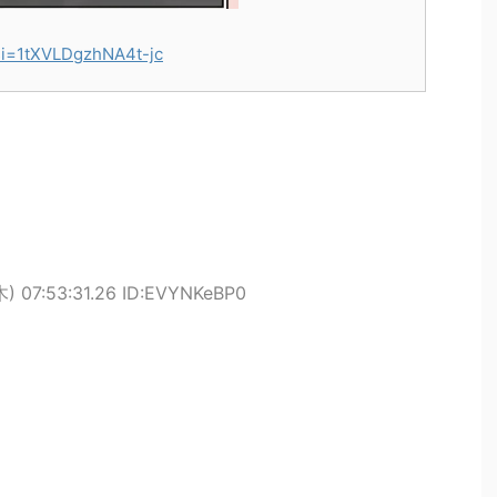
si=1tXVLDgzhNA4t-jc
) 07:53:31.26 ID:EVYNKeBP0