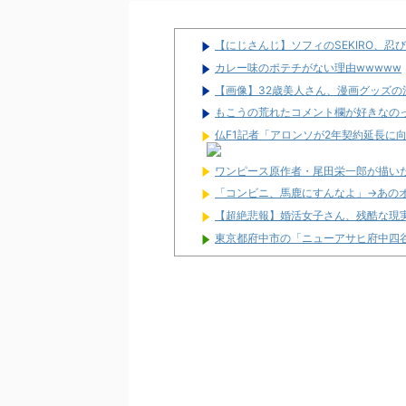
【にじさんじ】ソフィのSEKIRO、
カレー味のポテチがない理由wwwww
【画像】32歳美人さん、漫画グッズの
もこうの荒れたコメント欄が好きなの
仏F1記者「アロンソが2年契約延長に向
ワンピース原作者・尾田栄一郎が描い
「コンビニ、馬鹿にすんなよ」→あの
【超絶悲報】婚活女子さん、残酷な現
東京都府中市の「ニューアサヒ府中四谷
【新台】ダイイチ「中森明菜・歌姫伝説
邪神ちゃん作者「打たなきゃ良かった
2026年7月に最も売れたパチンコが判
さいたま市北区の「ガーデン大宮北」が