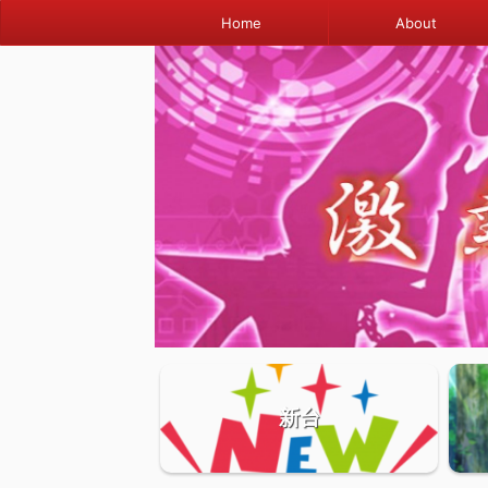
Home
About
新台