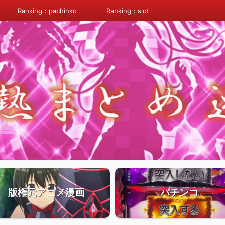
Ranking：pachinko
Ranking：slot
版権元アニメ漫画
パチンコ