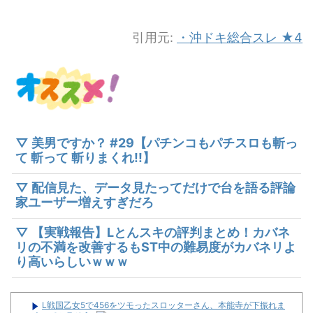
引用元:
・沖ドキ総合スレ ★4
▽ 美男ですか？ #29【パチンコもパチスロも斬っ
て 斬って 斬りまくれ!!】
▽ 配信見た、データ見たってだけで台を語る評論
家ユーザー増えすぎだろ
▽ 【実戦報告】Lとんスキの評判まとめ！カバネ
リの不満を改善するもST中の難易度がカバネリよ
り高いらしいｗｗｗ
L戦国乙女5で456をツモったスロッターさん、本能寺が下振れま