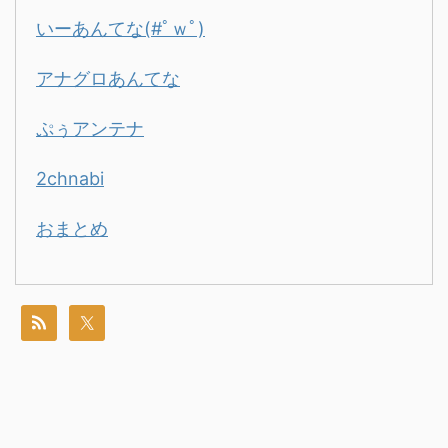
いーあんてな(#ﾟｗﾟ)
アナグロあんてな
ぷぅアンテナ
2chnabi
おまとめ