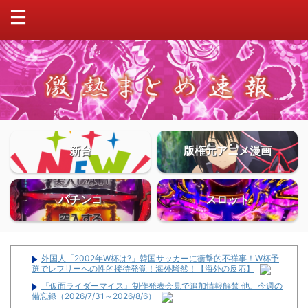
新台
版権元アニメ漫画
パチンコ
スロット
外国人「2002年W杯は?」韓国サッカーに衝撃的不祥事！W杯予
選でレフリーへの性的接待発覚！海外騒然！【海外の反応】
『仮面ライダーマイス』制作発表会見で追加情報解禁 他、今週の
備忘録（2026/7/31～2026/8/6）