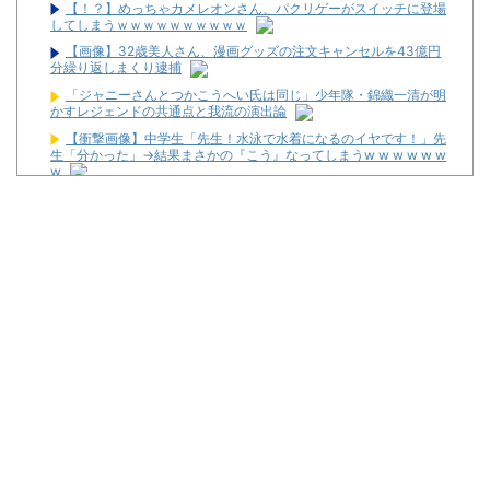
【！？】めっちゃカメレオンさん、パクリゲーがスイッチに登場
してしまうｗｗｗｗｗｗｗｗｗｗ
【画像】32歳美人さん、漫画グッズの注文キャンセルを43億円
分繰り返しまくり逮捕
「ジャニーさんとつかこうへい氏は同じ」少年隊・錦織一清が明
かすレジェンドの共通点と我流の演出論
【衝撃画像】中学生「先生！水泳で水着になるのイヤです！」先
生「分かった」→結果まさかの『こう』なってしまうw w w w w w
w
【画像】宇垣美里「学生時代は全然モテなかったです」←これほ
んまかぁ？w w w w w w w w
オワコン扱いされていたデジモンさん、令和に全盛期を超える利
益を生み出していた
最新パチンコ 稼働貢献1週で終わるwwwww
【噂】サミー「eシャングリラ・フロンティア」導入は12月以
降！？
パチンコ台欲しさに白タク行為をした82歳の無職の男を逮捕
ユニバが「次回」予告を公開！バジがくるのか！？
東京都府中市の「ニューアサヒ府中四谷店」が8月16日で閉店へ