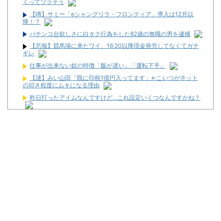
くってツラそう
【噂】サミー「eシャングリラ・フロンティア」導入は12月以
降！？
パチンコ台欲しさに白タク行為をした82歳の無職の男を逮捕
【悲報】競馬場に来たワイ、16:20以降現金発売してなくてガチ
ギレ
仕事が出来ない奴の特徴「飯が遅い」「運転下手」
【謎】みい山田「既に印税1億円入ってます」←こいつがネット
の叩き程度にムキになる理由
昨日打ったアイムなんですけど…これ設定いくつなんですかね？
偽警察官「保釈金を払えば逮捕されずに済むよ」３０代男性が
1342万円だまし取られる
神谷玲子の新台は神ぱち!? #75【「e七つの大罪3」1回転で大当
たり＝速さが段違い！渾身のRUSHに神谷が挑む！！】
【悲報】体調不良で休んでパチ●コ屋に通ってたら数十日単位の
証拠写真撮られて会社クビになった
シスキン、バレる
最新パチンコ 稼働貢献1週で終わるwwwww