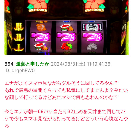
864:
激熱と申したか
2024/08/31(土) 11:19:41.36
ID:ldrqehFW0
エナがよくスマホ見ながらダルそうに回してるやん？
あれで最悪の展開くらっても私気にしてませんよ？みたい
な顔して打ってるけどあれマジで何も思わんのかな？
今もエナが朝一69バケ当たり32止めを天井まで回してバ
ケで今もスマホ見ながら打ってるけどどういう心境なんや
ろ