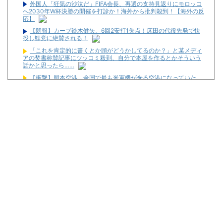
外国人「狂気の沙汰だ」FIFA会長、再選の支持見返りにモロッコ
へ2030年W杯決勝の開催を打診か！海外から批判殺到！【海外の反
応】
【朗報】カープ鈴木健矢、6回2安打1失点！床田の代役先発で快
投し鯉党に絶賛される！
「これを肯定的に書くとか頭がどうかしてるのか？」と某メディ
アの焚書称賛記事にツッコミ殺到、自分で本屋を作るとかそういう
話かと思ったら……
【衝撃】熊本空港、全国で最も米軍機が来る空港になっていた
【画像】女芸人の吉住さん、メイクしたら普通に美人の部類だっ
た→ご覧くださいw w w w w w w w
【衝撃】浜辺美波さん、『コレ』が苦手なタイプだった！？←お
世話してあげたい弱男が大量沸きしてしまうw w w w w w w w w
【新台】山佐「LモンキーターンRED」特報動画が公開！
令和8年8月8日の稼働ランキングが公開！新台や人気機種が超高
稼働に！
松平健さんがアミューズグループの公式アンバサダーに就任！
【新台】大都「パチスロVivy -Fluorite Eye's Song-」一部スペッ
ク情報！初当たり確率は1/276～1/210！
初心者は海打てっていう上級パチンカーいるけどさ