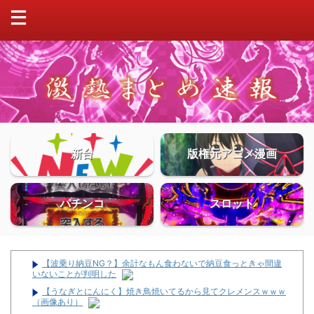
新台
版権元アニメ漫画
パチンコ
スロット
【波乗り納豆NG？】余計なもん食わないで納豆食っときゃ間違
いないことが判明した
【うなぎとにんにく】焼き鳥焼いてるから見てクレメンスｗｗｗ
（画像あり）