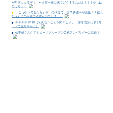
が年末に出るぞ！」←全部一緒に来てどうするんだよ！！！少しは
分けろよ！
「これやってるだろ」朝一の抽選で天文学的確率が発生！？並ん
だ人とその前後で連番が出てしまう…
チチチチ #110【私の言うことを聞きなさい！真打 吉宗にドSモ
ードで立ち向かう】
松平健さんがアミューズグループの公式アンバサダーに就任！
【悲報】パチンカスさん「客のデータを収集し出玉を全て管理。
それがホールコンピューター」
【新台】大都「パチスロVivy -Fluorite Eye's Song-」一部スペッ
ク情報！初当たり確率は1/276～1/210！
【朗報】スロット最新台の上乗せ、ヤケクソがすぎるｗｗｗｗｗ
ｗｗ
配信者のむるおか君がSEEDのフリーダムユニットにマスクを装
着させた画像を投稿→迷惑行為だと批判殺到→AIで着けただけだと
ガチギレ「難癖付けたいドブカスの為に但し書きしないとな」
税務署員1億円超脱税疑い 詐取金で競艇か、国税当局
【新台】山佐「LモンキーターンRED」特報動画が公開！