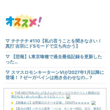
▽ チチチチ #110【私の言うことを聞きなさい！
真打 吉宗にドSモードで立ち向かう】
▽ 【悲報】L東京喰種で過去最低記録を更新した
った…
▽ スマスロモンキーターンⅥが2027年1月以降に
登場！？ゼーガペインは抱き合わせなの…？
THE NEUTRALのしげるさんのパチンココラボイベント動画が公
開される！めっちゃ楽しそうだな！！！
【画像あり】吉野家のステーキ定食、1500円ｗｗｗｗｗ
【新台の噂】パチスロ業界「バジ4、モンキーRED、北斗、番長5