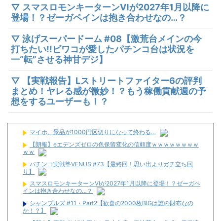
▽ スマスロモンキーターンⅥが2027年1月以降に
登場！？ゼーガペインは抱き合わせなの…？
▽ 泳げスーパードーム #08【激荒台メインの今
打ちたい!!ビワコが愛したパチンコ台は状況を
一“転”させる神甘デジ】
▽ 【実戦報告】Lストリートファイター6の評判
まとめ！ヤレる感が微妙！？もう稼働貢献週の予
想をするユーザーも！？
マイホ、景品が1000円区切りになって終わる…
【朗報】eエデンズゼロの色保留変化の信頼度ｗｗｗｗｗｗｗｗ
ｗｗ
パチンコ実戦塾VENUS #73【最終回！思い出よりガチ立ち回
り】
スマスロモンキーターンⅥが2027年1月以降に登場！？ゼーガペ
インは抱き合わせなの…？
シャンブルズ #11・Part2【歓喜の2000枚BIGは誰の財布なの
か！？】