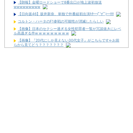
【朗報】金曜ロードショーで8番出口が地上波初放送
wwwwwwwww
【日向坂46】坂井新奈、単独で外番組初出演ｷﾀ━(ﾟ∀ﾟ)━!!!!
コルトン・ハータのF1参戦の可能性が消滅したらしい
【画像】日本のセクシー過ぎる女性犯罪者一覧が冗談抜きにレベ
ル高過ぎる件w w w w w w w w w
【画像】『20代にしか見えない30代女子』がこちらです←お前
らから見てどう？？？？？？？
ミッチーこと及川光博さん、56歳で再婚→新しい命まで授かるｗ
ｗｗｗｗ
【画像】パチンコ屋でカスみたいなお菓子もらった
【新台】平和「L転生王女と天才令嬢の魔法革命」公式の機種情
報が公開！Wヒロインでボーナスループ革命！
配信見ただけで台を語る評論家みたいなユーザー増えすぎじゃな
い？金も使わずネガキャンって害悪だろ
マルハンが令和8年熊本地震の被災者支援のために募玉・募メダ
ルによる寄付活動をスタート！
兵庫県姫路市の「LEON」が8月16日で閉店へ