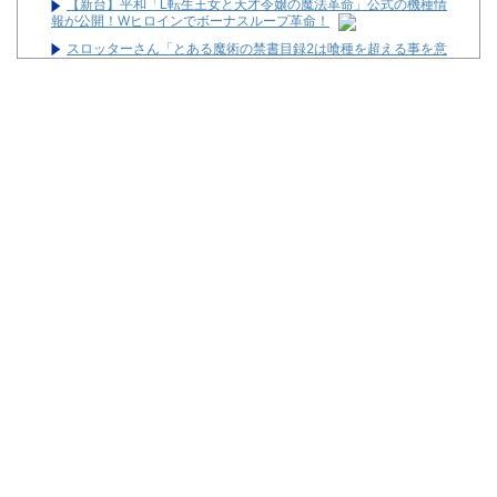
【新台】平和「L転生王女と天才令嬢の魔法革命」公式の機種情
報が公開！Wヒロインでボーナスループ革命！
スロッターさん「とある魔術の禁書目録2は喰種を超える事を意
識して作ってるだけあって、演出・ゲーム性は東京喰種よりも良
い」
【新台】山佐「LモンキーターンRED」特報映像公開！王道から
挑戦へ
【朗報】「あの椅子カバー」のカプセルトイ、爆誕。自宅や職場
をパチ●コ屋にしちゃおうｗｗｗ
武豊騎手、若手騎手の捲りについて言及
【中古機価格230万円】スマスロSAO2、またガラスが粉々にな
る…
【画像】パチンコ屋でカスみたいなお菓子もらった
Powered by livedoor 相互RSS