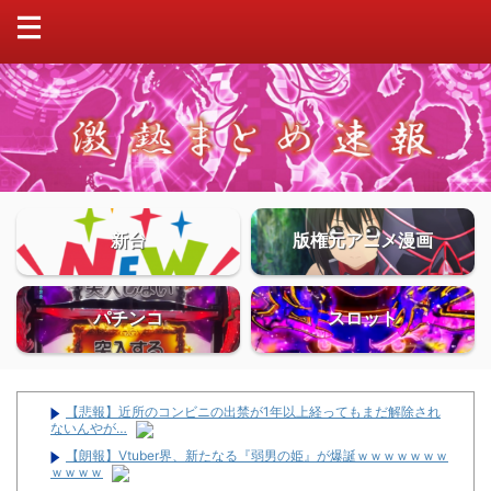
新台
版権元アニメ漫画
パチンコ
スロット
【悲報】近所のコンビニの出禁が1年以上経ってもまだ解除され
ないんやが…
【朗報】Vtuber界、新たなる『弱男の姫』が爆誕ｗｗｗｗｗｗｗ
ｗｗｗｗ