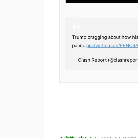
Trump bragging about how his f
panic.
pic.twitter.com/9BNC9
— Clash Report (@clashrepor