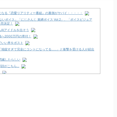
になる『恋愛リアリティー番組』の裏側がヤバイ・・・・・
いボイス」「にじさんじ 束縛ボイス Vol.2」、「ボイスビジュア
り販売決定！
AIアイドルを出そう
へ2000万円の寄付！
でいい丼をポスト
「地獄すぎて完全にコントになってる……」と衝撃を受ける人が続出
消滅したらしい
尊顔がこちら…
ト
」スペック詳細！ATは平均740枚が82.6％ループ！
発売告知画像が公開！
12月以降！？
々にも動きあり！？