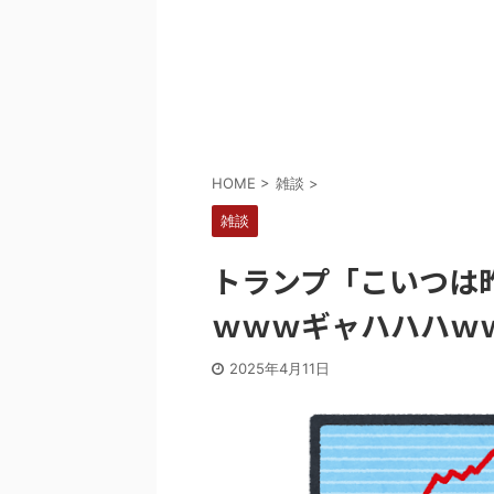
Powered by livedoor 相互RSS
HOME
>
雑談
>
雑談
トランプ「こいつは昨
ｗｗｗギャハハハｗ
2025年4月11日