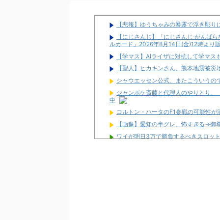
【悲報】ゆうちゃみの暴露で浮き彫り
【にじさんじ】「にじさんじ がんばらな
ルカード」2026年8月14日(金)12時よ
【学マス】AIライザに対抗して学マスも
【聖人】ヒカキンさん、熊本地震被災地
シャウエッセン公式、またこういうの
ジャンポケ斎藤と代理人のやりとり、
中
コルトン・ハータのF1参戦の可能性が
【画像】愛知の半グレ、怖すぎる→御
ワイが明日3万で勝負するべきスロッ
【新台】サンセイ「L牙狼 闇を照らす者
【新台】山佐「LゼーガペインETR」
【噂】ユニバ「Lバジリスク4」導入は
【噂】オーイズミ「Lアカマター」近