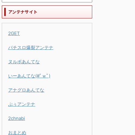
アンテナサイト
2GET
パチスロ爆裂アンテナ
ヌルポあんてな
いーあんてな(#ﾟｗﾟ)
アナグロあんてな
ぷぅアンテナ
2chnabi
おまとめ