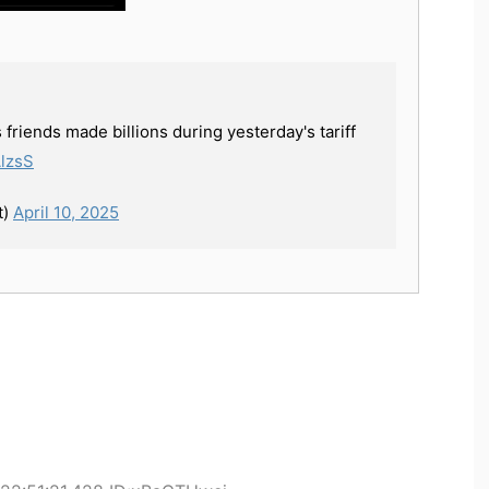
riends made billions during yesterday's tariff
AlzsS
t)
April 10, 2025