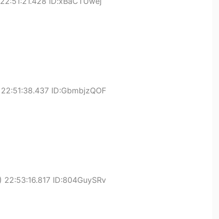
22:51:21.428 ID:xBaCTUwej
 22:51:38.437 ID:GbmbjzQOF
 22:53:16.817 ID:804GuySRv