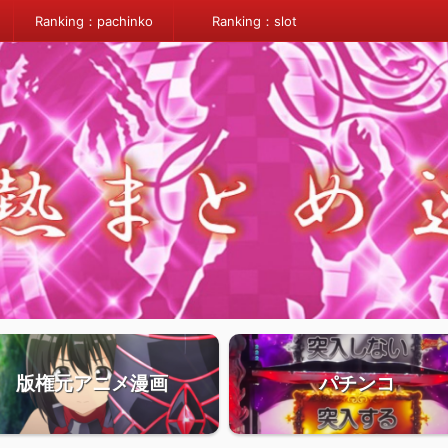
Ranking：pachinko
Ranking：slot
版権元アニメ漫画
パチンコ