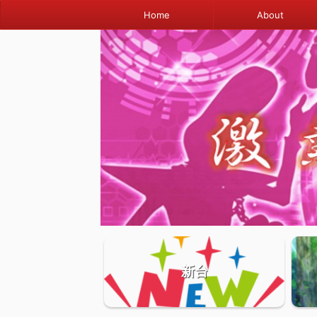
Home
About
新台