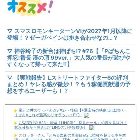
▽ スマスロモンキーターンⅥが2027年1月以降に
登場！？ゼーガペインは抱き合わせなの…？
▽ 神谷玲子の新台は神ぱち!? #76【「Pぱちんこ
押忍!番長 漢の頂 99ver.」大人気の番長が遊びや
すくなって帰って来た!!】
▽ 【実戦報告】Lストリートファイター6の評判
まとめ！ヤレる感が微妙！？もう稼働貢献週の予
想をするユーザーも！？
嵐と道井のてっぺん道3 #27・後編【※通常時の映像はほぼあり
ません※これが至高のリオラッシュEX】
USA実戦術 #23・前編【LINO流/「初見ホール」の癖を見抜け！
状況分析から導き出すLINOのガチ攻略術】
スロッターさん「とある魔術の禁書目録2は喰種を超える事を意
識して作ってるだけあって、演出・ゲーム性は東京喰種よりも良