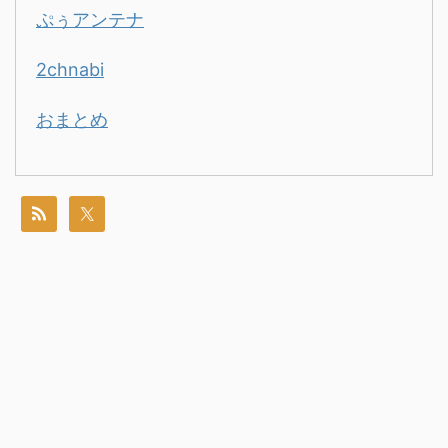
ぷぅアンテナ
2chnabi
おまとめ