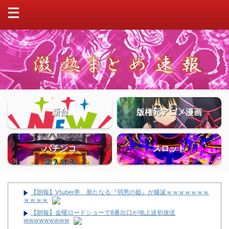
新台
版権元アニメ漫画
パチンコ
スロット
【朗報】Vtuber界、新たなる『弱男の姫』が爆誕ｗｗｗｗｗｗｗ
ｗｗｗｗ
【朗報】金曜ロードショーで8番出口が地上波初放送
wwwwwwwww