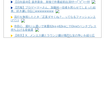
【日向坂46】坂井新奈、単独で外番組初出演ｷﾀ━(ﾟ∀ﾟ)━!!!!
【悲報】プロゲーマーさん、加藤純一信者を怒らせてしまった結
果、好き嫌い5位にwwwwwwww
流行を無視したとき「正直ダサくね？」ってなるファッション上
げてけ
寺田心、週6ジム通いで体重62kg→82kgに 110kgのベンチプレス
持ち上げる姿披露
【仰天】X、メンエス嬢とラウンジ嬢が熾烈な女の争いを繰り広
げ対戦型になってしまうw w w w w w w w
お前ら「日本も核武装汁！」←１万発の核弾頭どこに
スタサポやらの固定回数系っていいよな
【画像】パチンコ屋でカスみたいなお菓子もらった
【新台】平和「L転生王女と天才令嬢の魔法革命」公式の機種情
報が公開！Wヒロインでボーナスループ革命！
配信見ただけで台を語る評論家みたいなユーザー増えすぎじゃな
い？金も使わずネガキャンって害悪だろ
マルハンが令和8年熊本地震の被災者支援のために募玉・募メダ
ルによる寄付活動をスタート！