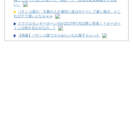
い」
パチンコ屋の「大量の人を適切に並ばせたりして裁く能力」←こ
れガチで凄いよなｗｗｗ
スマスロモンキーターンⅥが2027年1月以降に登場！？ゼーガペ
インは抱き合わせなの…？
【画像】パチンコ屋でカスみたいなお菓子もらった
パチンコ屋の「大量の人を適切に並ばせたりして裁く能力」←こ
れガチで凄いよなｗｗｗ
【新台】平和「L転生王女と天才令嬢の魔法革命」公式の機種情
報が公開！Wヒロインでボーナスループ革命！
【悲報】美容師に趣味を聞かれて「パチ●コ」と答えた結果ｗｗ
ｗｗｗｗ
シスキン、バレる
【朗報】スロット最新台の上乗せ、ヤケクソがすぎるｗｗｗｗｗ
ｗｗ
スタサポやらの固定回数系っていいよな