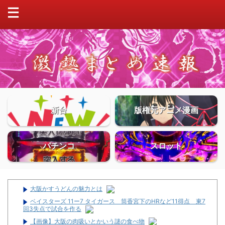
新台
版権元アニメ漫画
パチンコ
スロット
大阪かすうどんの魅力とは
ベイスターズ 11ー7 タイガース 筒香宮下のHRなど11得点 東7
回3失点で試合を作る
【画像】大阪の肉吸いとかいう謎の食べ物