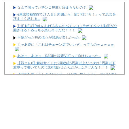
なんで国ってパチンコ屋取り締まらないの？
e東京喰種999でLT入ると周囲から「駆け抜けろ！」って思念を
凄まじく感じる…
THE NEUTRALのしげるさんのパチンココラボイベント動画が公
開される！めっちゃ楽しそうだな！！！
不便だった時のほうが競馬が楽しかった
じゃあ逆に「これはチェーン店でいいぞ」ってものｗｗｗｗｗ
あはっ、あはっ、SAOⅡの設定Ⅵ打って負けちゃった…
【戦コレ6】解析サイトに2回連続5周期以上だと次は3周期以下
濃厚って書いてたのに3周期超えたんだが…ふざけんな！！！
【悲報】親「うちの子にはゲームは買い与えません。本だけで十
分」→結果
黄昏☆びんびん物語 #238【波乱万丈の１対３バトル】
マイホ、景品が1000円区切りになって終わる…
日本競馬歴代最低の実況
初心者は海打てっていう上級パチンカーいるけどさ