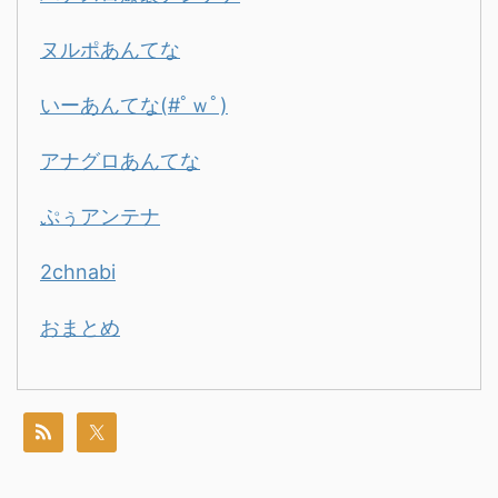
ヌルポあんてな
いーあんてな(#ﾟｗﾟ)
アナグロあんてな
ぷぅアンテナ
2chnabi
おまとめ