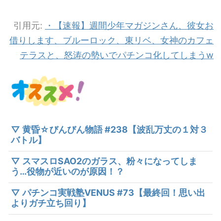
引用元:
・【速報】週間少年マガジンさん、彼女お
借りします、ブルーロック、東リベ、女神のカフェ
テラスと、怒涛の勢いでパチンコ化してしまうw
▽ 黄昏☆びんびん物語 #238【波乱万丈の１対３
バトル】
▽ スマスロSAO2のガラス、粉々になってしま
う…役物が近いのが原因！？
▽ パチンコ実戦塾VENUS #73【最終回！思い出
よりガチ立ち回り】