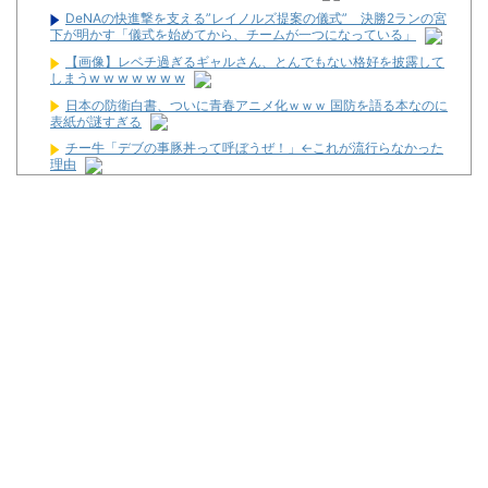
DeNAの快進撃を支える”レイノルズ提案の儀式” 決勝2ランの宮
下が明かす「儀式を始めてから、チームが一つになっている」
【画像】レベチ過ぎるギャルさん、とんでもない格好を披露して
しまうw w w w w w w
日本の防衛白書、ついに青春アニメ化ｗｗｗ 国防を語る本なのに
表紙が謎すぎる
チー牛「デブの事豚丼って呼ぼうぜ！」←これが流行らなかった
理由
【画像】このLINEでなんで女が怒ってるのか分かんない奴はモテ
ない奴確定らしい←お前らは勿論わかるよな？？？？？？？
初心者は海打てっていう上級パチンカーいるけどさ
なんで国ってパチンコ屋取り締まらないの？
パチンコ完全に引退する方法
パチンカス「エアコン節約で涼しいパチ屋いく」←これ
初めてパチンコ行くんだけどなんか気をつけることある？
Powered by livedoor 相互RSS