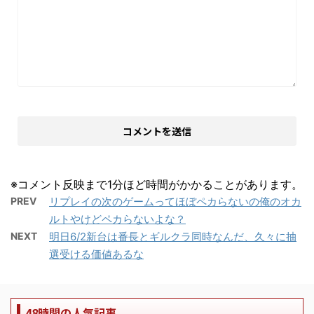
※コメント反映まで1分ほど時間がかかることがあります。
PREV
リプレイの次のゲームってほぼペカらないの俺のオカ
ルトやけどペカらないよな？
NEXT
明日6/2新台は番長とギルクラ同時なんだ、久々に抽
選受ける価値あるな
48時間の人気記事