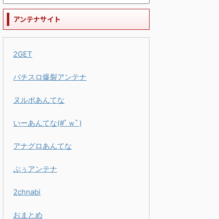
アンテナサイト
2GET
パチスロ爆裂アンテナ
ヌルポあんてな
いーあんてな(#ﾟｗﾟ)
アナグロあんてな
ぷぅアンテナ
2chnabi
おまとめ