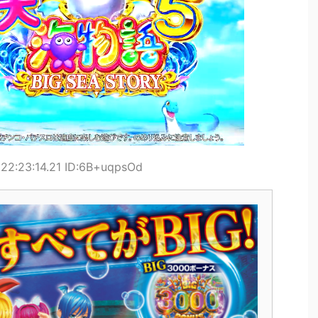
22:23:14.21 ID:6B+uqpsOd