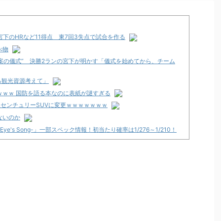
香宮下のHRなど11得点 東7回3失点で試合を作る
べ物
提案の儀式” 決勝2ランの宮下が明かす「儀式を始めてから、チーム
る観光資源考えて」
ｗｗｗ 国防を語る本なのに表紙が謎すぎる
型センチュリーSUVに変更ｗｗｗｗｗｗｗ
ないのか
e Eye's Song-」一部スペック情報！初当たり確率は1/276～1/210！
ーいるけどさ
いの？
チ屋いく」←これ