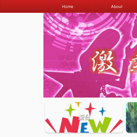
Home
About
新台