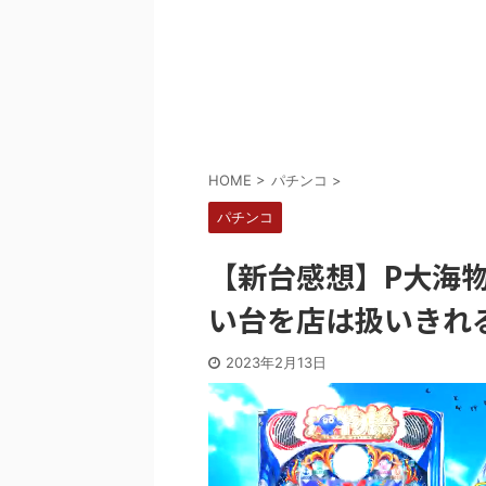
Powered by livedoor 相互RSS
HOME
>
パチンコ
>
パチンコ
【新台感想】P大海
い台を店は扱いきれ
2023年2月13日