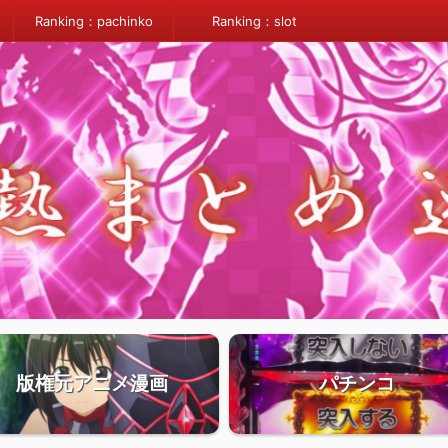
Ranking：pachinko
Ranking：slot
版権元アニメ漫画
パチンコ