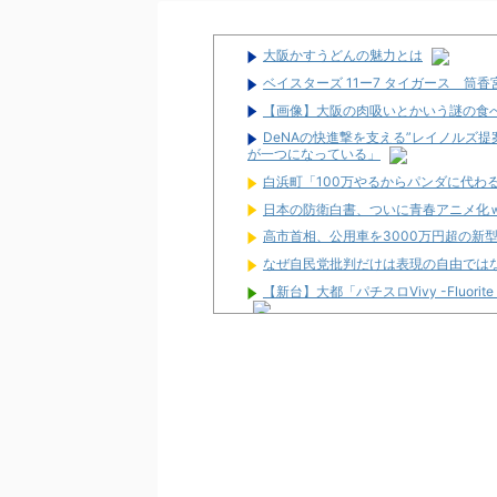
大阪かすうどんの魅力とは
ベイスターズ 11ー7 タイガース 筒
【画像】大阪の肉吸いとかいう謎の食
DeNAの快進撃を支える”レイノルズ
が一つになっている」
白浜町「100万やるからパンダに代わ
日本の防衛白書、ついに青春アニメ化
高市首相、公用車を3000万円超の新
なぜ自民党批判だけは表現の自由では
【新台】大都「パチスロVivy -Fluorit
初心者は海打てっていう上級パチンカ
なんで国ってパチンコ屋取り締まらな
パチンコ完全に引退する方法
パチンカス「エアコン節約で涼しいパ