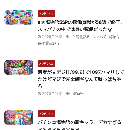
パチンコ
e大海物語5SPの稼働貢献が58週で終了、
スマパチの中では長い稼働だったな
2025/12/18
P 海物語5
,
スマパチ
,
海物語
,
稼働貢献終了
パチンコ
演者が甘デジ(1/99.9)で1097ハマりして
たけどマジで完全確率なんて嘘っぱちや
ろ
2025/12/15
海物語
パチンコ
パチンコ海物語の新キャラ、デカすぎる
ｗｗｗｗｗｗｗｗｗ