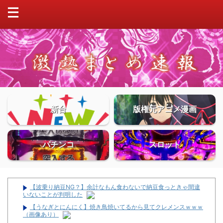
新台
版権元アニメ漫画
パチンコ
スロット
【波乗り納豆NG？】余計なもん食わないで納豆食っときゃ間違
いないことが判明した
【うなぎとにんにく】焼き鳥焼いてるから見てクレメンスｗｗｗ
（画像あり）