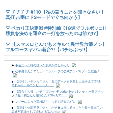
▽ チチチチ #110【私の言うことを聞きなさい！
真打 吉宗にドSモードで立ち向かう】
▽ ペカり王決定戦 #特別編【1G連でフルボッコ!!
勝負を決める運命の一打を放ったのは誰だ!?】
▽ 【スマスロとんでもスキルで異世界放浪メシ】
フルコースヤバい新台?!【パチらぶっ!!】
不便だった時のほうが競馬が楽しかった
松平健さんがアミューズグループの公式アンバサダーに就任！
【悲報】パチンカスさん「客のデータを収集し出玉を全て管理。
それがホールコンピューター」
【新台】大都「パチスロVivy -Fluorite Eye's Song-」一部スペッ
ク情報！初当たり確率は1/276～1/210！
フリーになった高杉騎手、今週も騎乗馬ゼロ
【悲報】体調不良で休んでパチ●コ屋に通ってたら数十日単位の
証拠写真撮られて会社クビになった