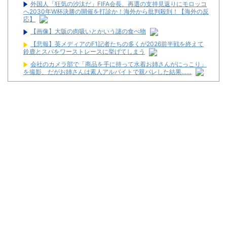
外国人「狂気の沙汰だ」FIFA会長、再選の支持見返りにモロッコ
へ2030年W杯決勝の開催を打診か！海外から批判殺到！【海外の反
応】
【画像】大阪の肉吸いとかいう謎の食べ物
【悲報】英メディアのF1記者たちの多くが2026前半戦を終えて
鈴鹿とスパをワーストレースに挙げてしまう
会社のカメラ部で「商品を手に持って水着お姉さんがにっこり」
を撮影、だがお姉さんは素人アルバイトで親バレした結果……
高市首相、公用車を3000万円超の新型センチュリーSUVに変更
ｗｗｗｗｗｗｗ
【悲報】思春期の娘に「キモッ」と言われたお父さん、グレるｗ
ｗｗｗｗｗｗ
【新台】山佐「LモンキーターンRED」特報動画が公開！
令和8年8月8日の稼働ランキングが公開！新台や人気機種が超高
稼働に！
松平健さんがアミューズグループの公式アンバサダーに就任！
【新台】大都「パチスロVivy -Fluorite Eye's Song-」一部スペッ
ク情報！初当たり確率は1/276～1/210！
初心者は海打てっていう上級パチンカーいるけどさ