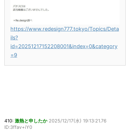
https://www.redesign777.tokyo/Topics/Deta
ils?
id=20251217152208001&index=0&category
=9
410:
激熱と申したか
2025/12/17(水) 19:13:21.76
ID:3ffav+iY0