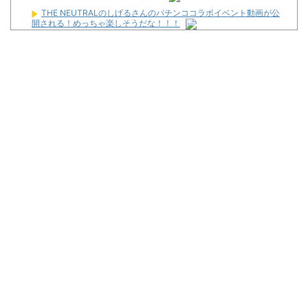
THE NEUTRALのしげるさんのパチンココラボイベント動画が公
開される！めっちゃ楽しそうだな！！！
【画像あり】吉野家のステーキ定食、1500円ｗｗｗｗｗ
【悲報】親「うちの子にはゲームは買い与えません。本だけで十
分」→結果
隣が着席して音量上げ始めた時は渾身の「マジか…」が出るよね
じゃんじゃんの型破り新台録【「新台 e 七つの大罪3」この台、
出ます】
【新台】山佐「LモンキーターンRED」特報動画が公開！
Powered by livedoor 相互RSS