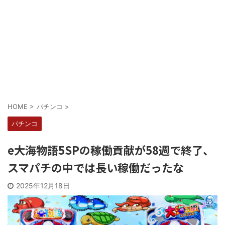
Powered by livedoor 相互RSS
HOME
>
パチンコ
>
パチンコ
e大海物語5SPの稼働貢献が58週で終了、
スマパチの中では長い稼働だったな
2025年12月18日