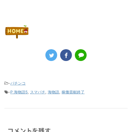
-
パチンコ
-
P 海物語5
,
スマパチ
,
海物語
,
稼働貢献終了
コメントを残す