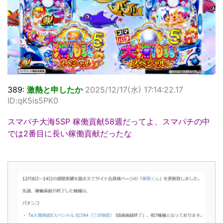
389:
激熱と申したか
2025/12/17(水) 17:14:22.17
ID:qK5is5PK0
スマパチ大海5SP 稼働貢献58週だってよ、スマパチの中
では2番目に長い稼働貢献だったな