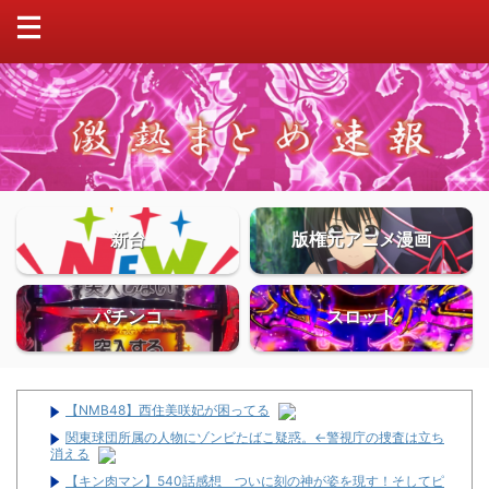
新台
版権元アニメ漫画
パチンコ
スロット
【NMB48】西住美咲妃が困ってる
関東球団所属の人物にゾンビたばこ疑惑。←警視庁の捜査は立ち
消える
【キン肉マン】540話感想 ついに刻の神が姿を現す！そしてピ