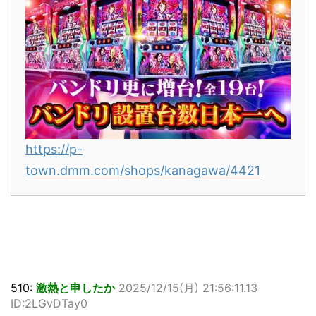
https://p-
town.dmm.com/shops/kanagawa/4421
510:
激熱と申したか
2025/12/15(月) 21:56:11.13
ID:2LGvDTay0