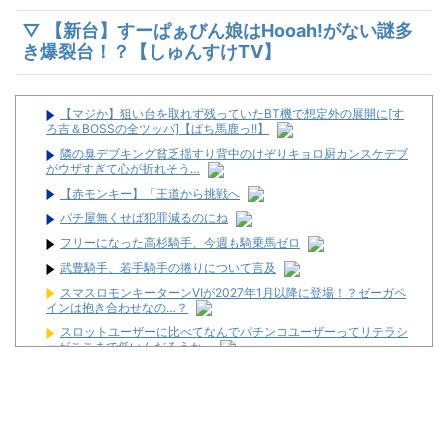
▽ 【新台】すーぱぁびん娘はHooah!がない謎多
き爆裂台！？【しゅんすけTV】
【マジか】狙い台を取れず残っていたBT機で想定外の展開に[す
ろ吉＆BOSSの全ツッパ]【ぱち馬鹿っ!!】
隣の臭デブキング貧乏揺すり背中のけぞりキョロ厨カンスケデブ
がウザすぎて心が折れそう…
【赤モンキー】「王道から挑戦へ
パチ屋無くせば犯罪減るのにね
フリーになった高杉騎手、今週も騎乗馬ゼロ
武豊騎手、若手騎手の捲りについて言及
スマスロモンキーターンⅥが2027年1月以降に登場！？ゼーガペ
インは抱き合わせなの…？
スロットユーザーに比べてなんでパチンコユーザーってリテラシ
ーがここまで低いんだろうか…
【悲報】ちいかわ作者さん、「総額30億超」の大豪邸を建て
る！？ｗｗｗｗｗ
中居正広「俺が来たことは内緒だべ」極秘で熊本でボランティア
をしていたｗｗｗｗｗ