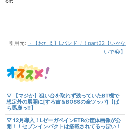
るわ
引用元:
・【おたえ】Lバンドリ！part32【いかな
いで😭】
▽ 【マジか】狙い台を取れず残っていたBT機で
想定外の展開に[すろ吉＆BOSSの全ツッパ]【ぱ
ち馬鹿っ!!】
▽ 12月導入！LゼーガペインETRの筐体画像が公
開！！セブンインパクトは搭載されてるっぽい！