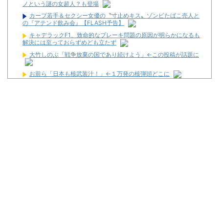
ノという謎の女超人？も登場
カープ若手＆セクシー女優の〝寸止めキス〟ゾンビたばこ売人と
の『アテンド飲み会』【FLASH予告】
キャデラックF1、致命的なブレーキ問題の原因が明らかになるも
解決には至っておらずめども立たず
大竹しのぶ「戦争放棄の国であり続けよう」←この投稿が話題に
お前ら「日本も核武装汁！」←１万発の核弾頭どこに
防衛費、過去最大の8.9兆円へ →政府「最終的に10兆円規模にな
る可能性」
パチンコ大勝利ワイ、高級とんかつ食べに来る
パチ屋無くせば犯罪減るのにね
初めて打ったスロットなに？
ワイ生活保護、2スロを打つ金すら無くて咽び泣く
隣で万枚出してるやつが作業感が凄いのか面倒くさそうに打って
た