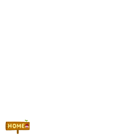
【全台朝イチ1G当選!?】スロットZENT555が8月7日のハナハナ
にモーニングを仕込んだらしいｗｗｗｗ
パチンコ大勝利ワイ、高級とんかつ食べに来る
Powered by livedoor 相互RSS