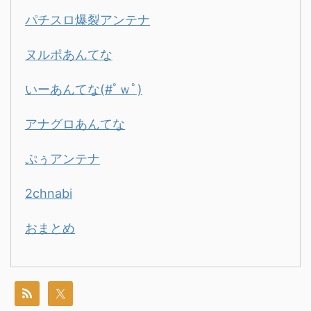
パチスロ爆裂アンテナ
ヌルポあんてな
いーあんてな(#ﾟｗﾟ)
アナグロあんてな
ぷぅアンテナ
2chnabi
おまとめ