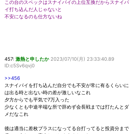
この台のスペックはスナイパイの上位互換だからスナイパ
イ打ち込んだ人じゃないと
不安になるのも仕方ないね
457:
激熱と申したか
2023/07/10(月) 23:33:40.89
ID:c5Sv6qvj0
>>456
スナイパイを打ち込んだ自分でも不安が常に有るくらいに
は出る時と出ない時の差が激しいなこれ
夕方からでも平気で7万入った
少なくとも中途半端な所で辞めず会長戦までは打たんとダ
メだなこれ
後は適当に差枚プラスになってる台打ってると投資分まで