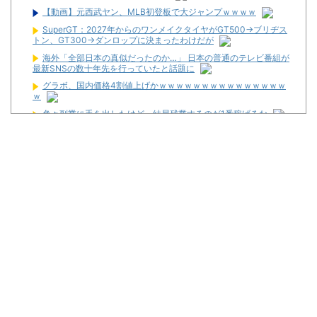
【動画】元西武ヤン、MLB初登板で大ジャンプｗｗｗｗ
SuperGT：2027年からのワンメイクタイヤがGT500→ブリヂス
トン、GT300→ダンロップに決まったわけだが
海外「全部日本の真似だったのか…」 日本の普通のテレビ番組が
最新SNSの数十年先を行っていたと話題に
グラボ、国内価格4割値上げかｗｗｗｗｗｗｗｗｗｗｗｗｗｗｗ
ｗ
色々副業に手を出したけど、結局残業するのが1番稼げるな
お前らに豊丸を名残惜しむ資格なんてない、お前らが打たなかっ
たせいで豊丸はパチンコ事業をやめた。
【新台】ニューギン「eワンパンマン2 甘デジVer.」スペック情
報！デカヘソ搭載でRUSH中は5000個大当たり有！
【噂】スロット「北斗の拳」シリーズ最新作が年明け以降に登場
か！？
【新台】サミー「e獣王 獅子の一撃」スペック情報が公開！
1/319のデカヘソタイプ！
【新台】三共「eフィーバー機動戦士ガンダムSEED CLIMAX」
5ch実戦感想＆評価まとめ！コンプリート報告多数！「演出カッコ
いい」「また打ちたいと思える台」等