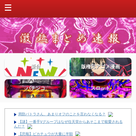
新台
版権元アニメ漫画
パチンコ
スロット
周防パトラさん、あまりオフのことを言わなくなる？
【謎】一番手Vグループはなぜ任天堂からあそこまで寵愛される
んだ？
【悲報】ピカチュウが大量に半額