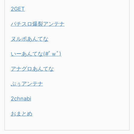
2GET
パチスロ爆裂アンテナ
ヌルポあんてな
いーあんてな(#ﾟｗﾟ)
アナグロあんてな
ぷぅアンテナ
2chnabi
おまとめ