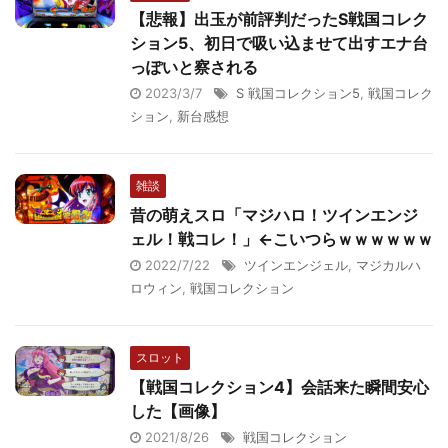
【悲報】出玉が前評判だったS戦国コレク
ション5、初日で吸い込ませて出すエナ台
っぽいと察される
2023/3/7
S 戦国コレクション5
,
戦国コレク
ション
,
新台感想
雑談
昔の萌えスロ「マジハロ！ツインエンジ
ェル！戦コレ！」←こいつらｗｗｗｗｗｗ
2022/7/22
ツインエンジェル
,
マジカルハ
ロウィン
,
戦国コレクション
スロット
【戦国コレクション4】会話来た瞬間安心
した【画像】
2021/8/26
戦国コレクション