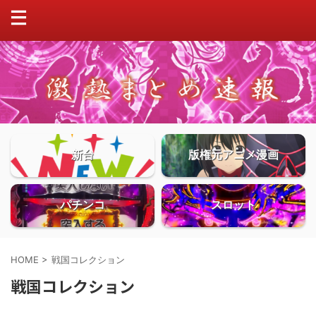
新台
版権元アニメ漫画
パチンコ
スロット
HOME
>
戦国コレクション
戦国コレクション