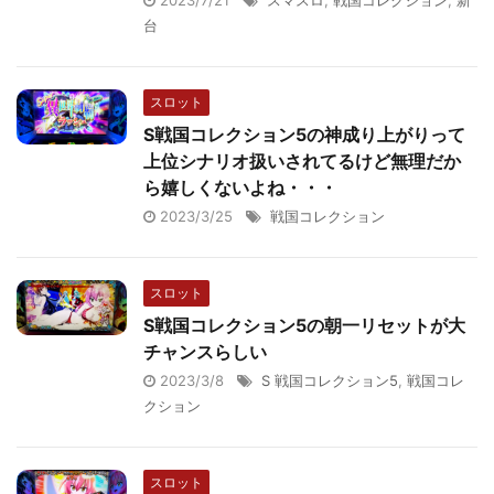
2023/7/21
スマスロ
,
戦国コレクション
,
新
台
スロット
S戦国コレクション5の神成り上がりって
上位シナリオ扱いされてるけど無理だか
ら嬉しくないよね・・・
2023/3/25
戦国コレクション
スロット
S戦国コレクション5の朝一リセットが大
チャンスらしい
2023/3/8
S 戦国コレクション5
,
戦国コレ
クション
スロット