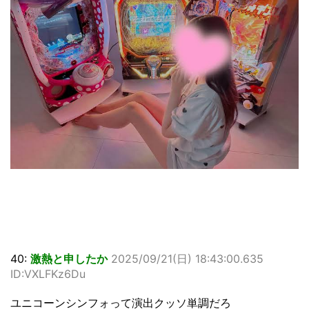
40:
激熱と申したか
2025/09/21(日) 18:43:00.635
ID:VXLFKz6Du
ユニコーンシンフォって演出クッソ単調だろ