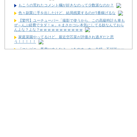
もこうの荒れたコメント欄が好きなのって少数派なのか？
色々副業に手を出したけど、結局残業するのが1番稼げるな
【驚愕】ユーチューバー「撮影で使うから、この高級時計も車も
ぜ～んぶ経費でタダ！ｗ」←まさかコレ本気にしてる奴なんておら
んよな？よな？w w w w w w w w w w w
家庭菜園やってるけど、最近空芯菜が評価され過ぎだと思
う！！！！！
「コンビニ、馬鹿にすんなよ」→あのオーナー夫婦、不起訴ｗｗ
ｗｗｗｗｗｗｗ
邪神ちゃん作者「打たなきゃ良かった・・・」
2026年7月に最も売れたパチンコが判明！機種はe無職転生で台
数は12500台！
さいたま市北区の「ガーデン大宮北」が8月16日で閉店
お前らに豊丸を名残惜しむ資格なんてない、お前らが打たなかっ
たせいで豊丸はパチンコ事業をやめた。
【新台】ニューギン「eワンパンマン2 甘デジVer.」スペック情
報！デカヘソ搭載でRUSH中は5000個大当たり有！