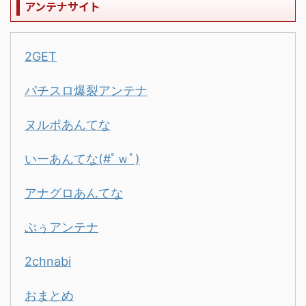
アンテナサイト
2GET
パチスロ爆裂アンテナ
ヌルポあんてな
いーあんてな(#ﾟｗﾟ)
アナグロあんてな
ぷぅアンテナ
2chnabi
おまとめ