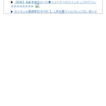
【朗報】高齢者施設のパチ●ココーナーのラインナップがアツい
ｗｗｗｗｗｗｗｗ
ガイモンの豪腕夢想 #1167【「L革命機ヴァルヴレイヴ2」朝イチ
好スタートに期待で胸躍らせた結果】
セクシー女優「熊本に300万円寄付します」 アンチ「汚い金あり
がとう♥」
【悲報】美容師に趣味を聞かれて「パチンコ」と答えた結果ｗｗ
ｗｗｗｗ
【重要】戦国乙女のママ枠をハッキリさせよう。イエヤスちゃん
やヒデヨシちゃんはママなのか。ノブ様はママではないのかを
連れ打ちしてるクソガキ「ヤバい！ヤバい！エグい！エグい！ア
ツい！アツい！」←語彙力無さすぎだろｗｗｗ
邪神ちゃん作者「打たなきゃ良かった・・・」
Powered by livedoor 相互RSS