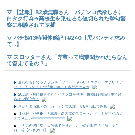
▽ 【悲報】82歳無職さん、パチンコ代欲しさに
白タク行為→高校生を乗せるも値切られた挙句警
察に相談されて逮捕
▽ パチ姫13時間体感記Ⅱ #240【黒パンティ求め
て…】
▽ スロッターさん「専業って職業聞かれたらなん
て答えてるの？」
連れ打ちしてるクソガキ「ヤバい！ヤバい！エグい！エグい！ア
ツい！アツい！」←語彙力無さすぎだろｗｗｗ
2026年7月に最も売れたパチンコが判明！機種はe無職転生で台
数は12500台！
さいたま市北区の「ガーデン大宮北」が8月16日で閉店
【悲報】パチ●コの本場、名古屋のスロットハイエナがマジのガ
チでやばいwwwwwwwwwww
「人気の逃げ馬に人気薄で競りかけないのが暗黙の了解」←こ
れ 等【小ネタ×3】