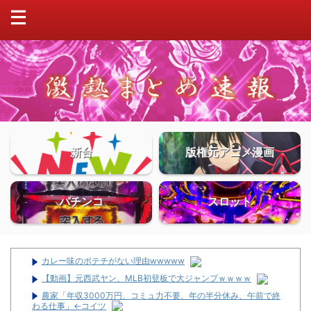
新台
版権元アニメ漫画
パチンコ
スロット
カレー味のポテチがない理由wwwww
【動画】元西武ヤン、MLB初登板で大ジャンプｗｗｗｗ
農家「年収3000万円、コミュ力不要、年の半分休み、午前で終
わる仕事」←コイツ